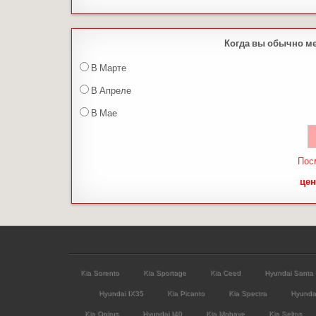
Когда вы обычно м
В Марте
В Апреле
В Мае
Пос
цен
Kia Sorento
Kia Sportage
Kia Ceed
Hyundai Santa
Hyundai IX35
Kia Picanto
Kia Spectra
Hyunda
Kia Opirus
Hyundai I40
Kia Mohave
Kia Seltos