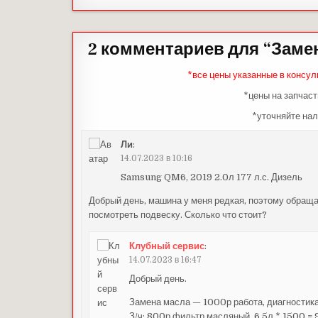
2 комментариев для “
Замен
*все цены указанные в консул
*цены на запчаст
*уточняйте нал
Ли
:
14.07.2023 в 10:16
Samsung QM6, 2019 2.0л 177 л.с. Дизель
Добрый день, машина у меня редкая, поэтому обраща
посмотреть подвеску. Сколько что стоит?
Клубный сервис
:
14.07.2023 в 16:47
Добрый день.
Замена масла — 1000р работа, диагностика
З/ч: 800р фильтр масляный, 6,5л * 1500 =