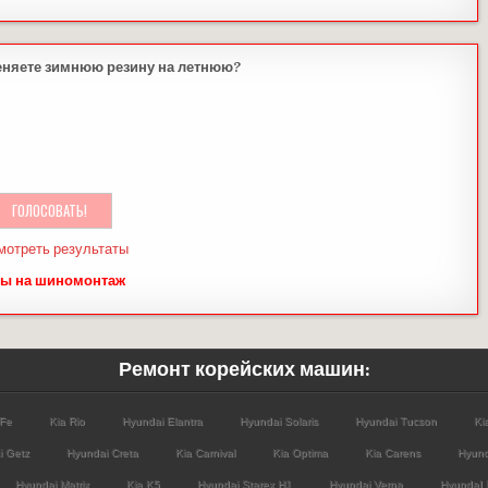
еняете зимнюю резину на летнюю?
мотреть результаты
ы на шиномонтаж
Ремонт корейских машин:
 Fe
Kia Rio
Hyundai Elantra
Hyundai Solaris
Hyundai Tucson
Ki
i Getz
Hyundai Creta
Kia Carnival
Kia Optima
Kia Carens
Hyund
Hyundai Matrix
Kia K5
Hyundai Starex H1
Hyundai Verna
HyundaI 