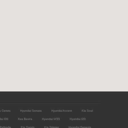
a Cerato
Hyundai Sonata
Hyundai Accent
Kia Soul
ai I30
Киа Венга
Hyundai IX55
Hyundai I20
Palisade
Kia Quoris
Kia Stinger
Hyundai Genesis