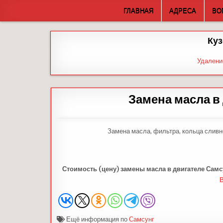
Skip
ГЛАВНАЯ
АДРЕСА
ВО
to
content
Куз
Удалени
Замена масла в
Замена масла, фильтра, кольца сливн
Стоимость (цену)
замены
масла в двигателе Сам
Ещё информация по
Самсунг