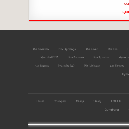
Пос
цен
Kia Sorento
Kia Sportage
Kia Ceed
Kia Rio
H
Hyundai IX35
Kia Picanto
Kia Spectra
Hyunda
Kia Opirus
Hyundai I40
Kia Mohave
Kia Seltos
Hyund
Haval
Changan
Chery
Geely
EXEED
DongFeng