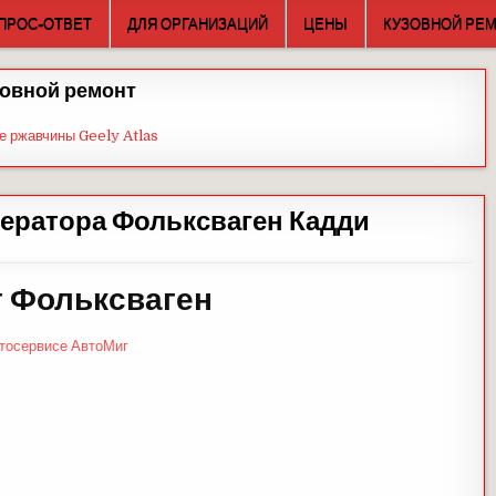
ПРОС-ОТВЕТ
ДЛЯ ОРГАНИЗАЦИЙ
ЦЕНЫ
КУЗОВНОЙ РЕ
овной ремонт
е ржавчины Geely Atlas
нератора Фольксваген Кадди
 Фольксваген
втосервисе АвтоМиг