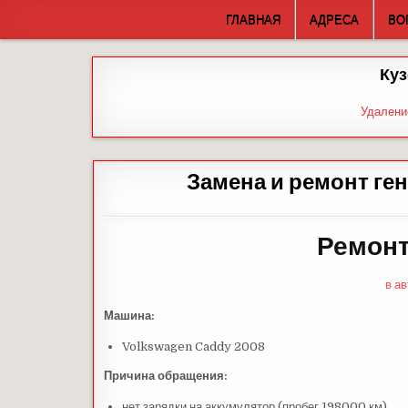
Skip
ГЛАВНАЯ
АДРЕСА
ВО
to
content
Куз
Удалени
Замена и ремонт ге
Ремонт
в а
Машина:
Volkswagen Caddy 2008
Причина обращения:
нет зарядки на аккумулятор (пробег 198000 км)