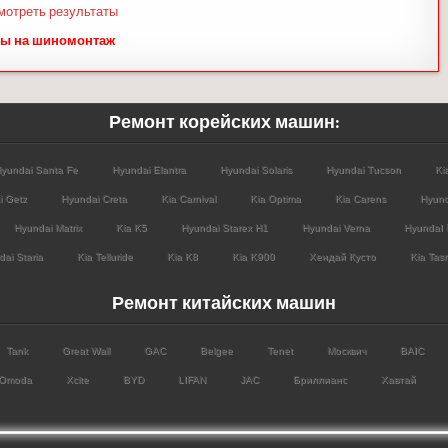
мотреть результаты
ы на шиномонтаж
Ремонт корейских машин:
yundai Santa Fe
Hyundai Elantra
Hyundai Solaris
Hyundai Tucson
Ki
i Getz
Hyundai Creta
Kia Carnival
Kia Optima
Kia Carens
Hyund
Hyundai Matrix
Kia K5
Hyundai Starex H1
Hyundai Verna
HyundaI 
ai Staria
Kia Telluride
Kia K8
Kia K900
Хендай Кусто
Kia Tas
Ремонт китайских машин
Tank
Great Wall
GAC
Belgee
Tenet
Москвич
BAIC
Omoda
Xcite
BYD
LIFAN
JAC
Бриллианс
Хавтай