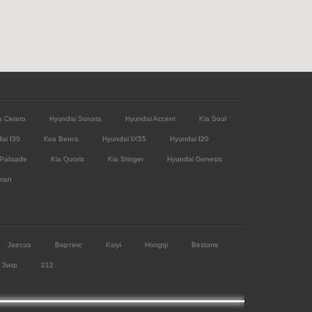
a Cerato
Hyundai Sonata
Hyundai Accent
Kia Soul
ai I30
Киа Венга
Hyundai IX55
Hyundai I20
Palisade
Kia Quoris
Kia Stinger
Hyundai Genesis
man
Jaecoo
Вортекс
Kaiyi
Hongqi
Bestune
Зикр
212