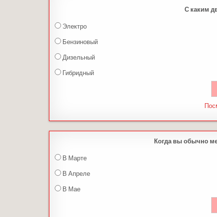
С каким д
Электро
Бензиновый
Дизельный
Гибридный
Пос
Когда вы обычно м
В Марте
В Апреле
В Мае