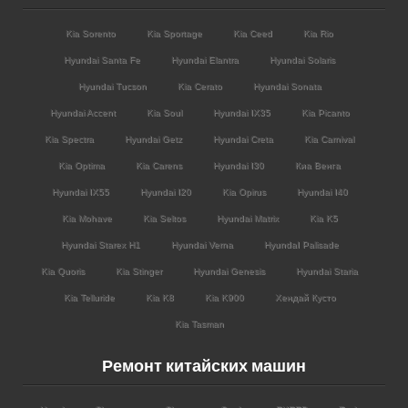
Kia Sorento
Kia Sportage
Kia Ceed
Kia Rio
Hyundai Santa Fe
Hyundai Elantra
Hyundai Solaris
Hyundai Tucson
Kia Cerato
Hyundai Sonata
Hyundai Accent
Kia Soul
Hyundai IX35
Kia Picanto
Kia Spectra
Hyundai Getz
Hyundai Creta
Kia Carnival
Kia Optima
Kia Carens
Hyundai I30
Киа Венга
Hyundai IX55
Hyundai I20
Kia Opirus
Hyundai I40
Kia Mohave
Kia Seltos
Hyundai Matrix
Kia K5
Hyundai Starex H1
Hyundai Verna
HyundaI Palisade
Kia Quoris
Kia Stinger
Hyundai Genesis
Hyundai Staria
Kia Telluride
Kia K8
Kia K900
Хендай Кусто
Kia Tasman
Ремонт китайских машин