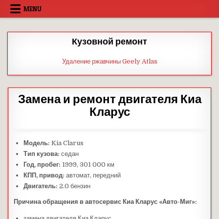
Skip
MENU
to
content
Кузовной ремонт
Удаление ржавчины Geely Atlas
Замена и ремонт двигателя Киа
Кларус
Модель:
Kia Clarus
Тип кузова:
седан
Год, пробег:
1999, 301 000 км
КПП, привод:
автомат, передний
Двигатель:
2.0 бензин
Причина обращения
в автосервис
Киа Кларус «Авто-Миг»
:
замена двигателя Киа Кларус