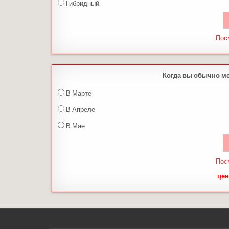
Гибридный
Пос
Когда вы обычно м
В Марте
В Апреле
В Мае
Пос
цен