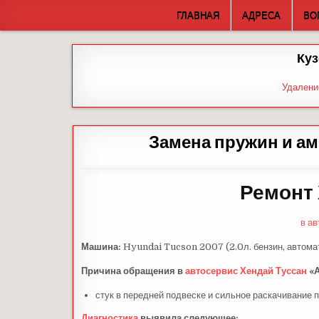
Skip
ГЛАВНАЯ
АДРЕСА
ВО
to
content
Куз
Удалени
Замена пружин и ам
Ремонт 
в а
Машина:
Hyundai Tucson 2007 (2.0л. бензин, автома
Причина обращения в
автосервис Хендай
Туссан
«
стук в передней подвеске и сильное раскачивание 
Диагностика
выявила следующее: