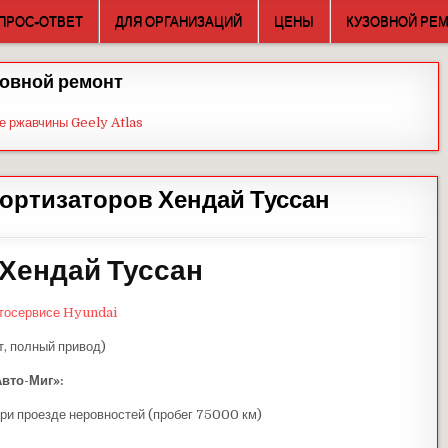
ПРОС-ОТВЕТ
ДЛЯ ОРГАНИЗАЦИЙ
ЦЕНЫ
КУЗОВНОЙ РЕ
овной ремонт
е ржавчины Geely Atlas
ортизаторов Хендай Туссан
Хендай Туссан
втосервисе Hyundai
т, полный привод)
Авто-Миг»:
при проезде неровностей (пробег 75000 км)