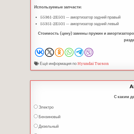
Используемые запчасти:
55361-2E501 — амортизатор задний правый
55351-2E501 — амортизатор задний левый
Стоимость (цену) замены пружин и
амортизатор
разд
Ещё информация по
Hyundai Tucson
А
С каким д
Электро
Бензиновый
Дизельный