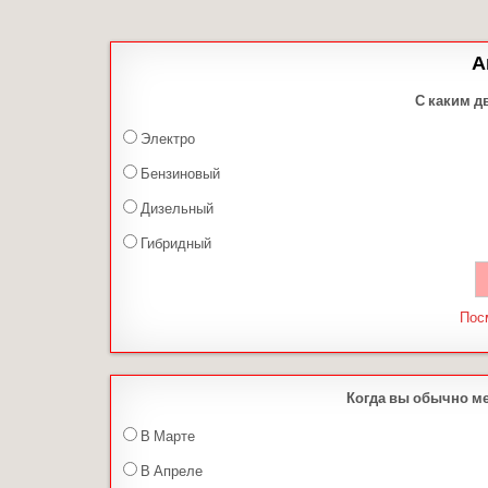
А
С каким д
Электро
Бензиновый
Дизельный
Гибридный
Пос
Когда вы обычно м
В Марте
В Апреле