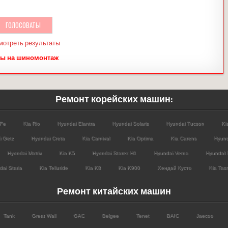
мотреть результаты
ы на шиномонтаж
Ремонт корейских машин:
 Fe
Kia Rio
Hyundai Elantra
Hyundai Solaris
Hyundai Tucson
Ki
i Getz
Hyundai Creta
Kia Carnival
Kia Optima
Kia Carens
Hyund
Hyundai Matrix
Kia K5
Hyundai Starex H1
Hyundai Verna
HyundaI 
ai Staria
Kia Telluride
Kia K8
Kia K900
Хендай Кусто
Kia Tas
Ремонт китайских машин
Tank
Great Wall
GAC
Belgee
Tenet
BAIC
Jaecoo