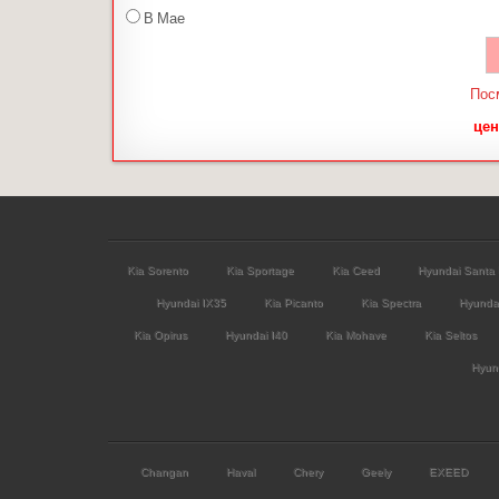
В Мае
Пос
цен
Kia Sorento
Kia Sportage
Kia Ceed
Hyundai Santa
Hyundai IX35
Kia Picanto
Kia Spectra
Hyunda
Kia Opirus
Hyundai I40
Kia Mohave
Kia Seltos
Hyund
Changan
Haval
Chery
Geely
EXEED