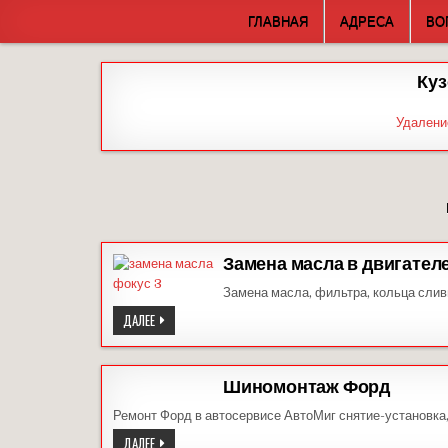
Skip
ГЛАВНАЯ
АДРЕСА
ВО
to
content
Куз
Удалени
Замена масла в двигател
Замена масла, фильтра, кольца слив
ЗАМЕНА
ДАЛЕЕ
МАСЛА
В
ДВИГАТЕЛЕ
ФОРД
ФОКУС
Шиномонтаж Форд
Ремонт Форд в автосервисе АвтоМиг снятие-установка
ШИНОМОНТАЖ
ДАЛЕЕ