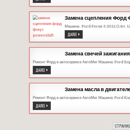
ФОРД
Замена сцепления Форд 
Машина: Ford Focus 3 2012 (1.6л. 12
ЗАМЕНА
ДАЛЕЕ
СЦЕПЛЕНИЯ
ФОРД
ФОКУС
Замена свечей зажигани
Ремонт Форд в автосервисе АвтоМиг Машина: Ford Ex
ЗАМЕНА
ДАЛЕЕ
СВЕЧЕЙ
ЗАЖИГАНИЯ
ФОРД
ЭКСПЛОРЕР
Замена масла в двигател
Ремонт Форд в автосервисе АвтоМиг Машина: Ford K
ЗАМЕНА
ДАЛЕЕ
МАСЛА
В
ДВИГАТЕЛЕ
ФОРД
КУГА
СТРАНИЦ