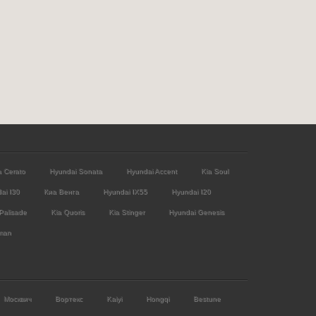
a Cerato
Hyundai Sonata
Hyundai Accent
Kia Soul
ai I30
Киа Венга
Hyundai IX55
Hyundai I20
Palisade
Kia Quoris
Kia Stinger
Hyundai Genesis
man
Москвич
Вортекс
Kaiyi
Hongqi
Bestune