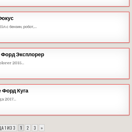
Фокус
5л.с бензин, робот,…
я Форд Эксплорер
plorer 2015…
е Форд Куга
uga 2017…
А 1 ИЗ 3
1
2
3
»