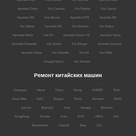
Hyundai Creta
Kia Carnival
Kia Optima
Kia Carens
Hyundai I30
Киа Венга
Hyundai IX55
Hyundai I20
Kia Opirus
Hyundai I40
Kia Mohave
Kia Seltos
Hyundai Matrix
Kia K5
Hyundai Starex H1
Hyundai Verna
HyundaI Palisade
Kia Quoris
Kia Stinger
Hyundai Genesis
Hyundai Staria
Kia Telluride
Kia K8
Kia K900
Хендай Кусто
Kia Tasman
Ремонт китайских машин
Changan
Haval
Chery
Geely
EXEED
Tank
Great Wall
GAC
Belgee
Tenet
Москвич
BAIC
Jaecoo
Вортекс
Kaiyi
Hongqi
Bestune
DongFeng
Omoda
Xcite
BYD
LIFAN
JAC
Бриллианс
Хавтай
Зикр
212