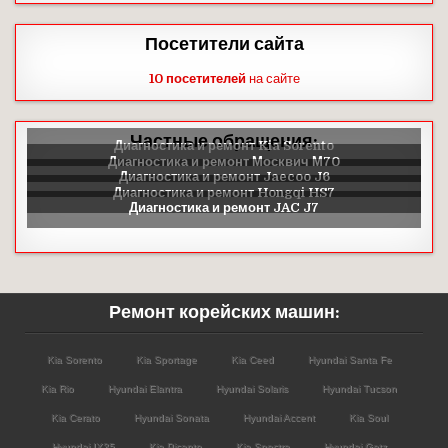
Посетители сайта
10 посетителей
на сайте
Частные обращения:
Ремонт корейских машин:
Kia Sorento
Kia Sportage
Kia Ceed
Hyundai Santa Fe
Kia Rio
Hyundai Elantra
Hyundai Solaris
Hyundai Tucson
Kia Cerato
Hyundai Sonata
Hyundai Accent
Kia Soul
Hyundai IX35
Kia Picanto
Kia Spectra
Hyundai Getz