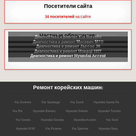
Посетители сайта
14 посетителей
на сайте
Частные обращения:
Ремонт корейских машин:
Kia Sorento
Kia Sportage
Kia Ceed
Hyundai Santa Fe
Kia Rio
Hyundai Elantra
Hyundai Solaris
Hyundai Tucson
Kia Cerato
Hyundai Sonata
Hyundai Accent
Kia Soul
Hyundai IX35
Kia Picanto
Kia Spectra
Hyundai Getz