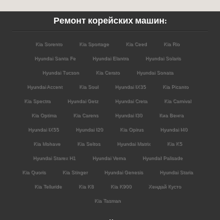
Ремонт корейских машин:
Kia Sorento
Kia Sportage
Kia Ceed
Kia Rio
Hyundai Santa Fe
Hyundai Elantra
Hyundai Solaris
Hyundai Tucson
Kia Cerato
Hyundai Sonata
Hyundai Accent
Kia Soul
Hyundai IX35
Kia Picanto
Kia Spectra
Hyundai Getz
Hyundai Creta
Kia Carnival
Kia Optima
Kia Carens
Hyundai I30
Киа Венга
Hyundai IX55
Hyundai I20
Kia Opirus
Hyundai I40
Kia Mohave
Kia Seltos
Hyundai Matrix
Kia K5
Hyundai Starex H1
Hyundai Verna
HyundaI Palisade
Kia Quoris
Kia Stinger
Hyundai Genesis
Hyundai Staria
Kia Telluride
Kia K8
Kia K900
Хендай Кусто
Kia Tasman