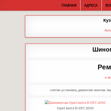
Skip
ГЛАВНАЯ
АДРЕСА
ВО
to
content
Куз
Ант
Шино
Рем
в а
снятие-установка, демонтаж-монтаж, бал
Opel Astra H GTC 2010