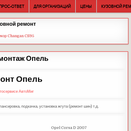
ПРОС-ОТВЕТ
ДЛЯ ОРГАНИЗАЦИЙ
ЦЕНЫ
КУЗОВНОЙ РЕ
овной ремонт
икор Changan CS95
монтаж Опель
онт Опель
втосервисе АвтоМиг
ансировка, подкачка, установка жгута (ремонт шин) т.д.
Opel Corsa D 2007