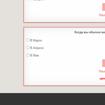
Пос
Когда вы обычно м
В Марте
В Апреле
В Мае
Пос
цен