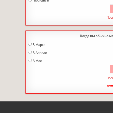
Гибридный
Пос
Когда вы обычно м
В Марте
В Апреле
В Мае
Пос
цен