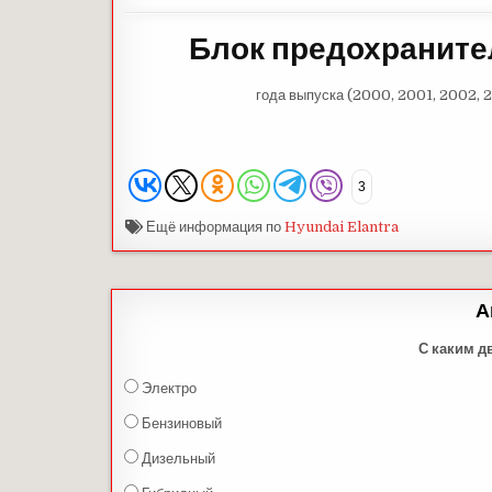
Блок предохраните
года выпуска (2000, 2001, 2002, 
3
Ещё информация по
Hyundai Elantra
А
С каким д
Электро
Бензиновый
Дизельный