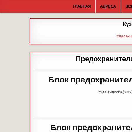
Skip
ГЛАВНАЯ
АДРЕСА
ВО
to
content
Куз
Удалени
Предохранители
Блок предохранител
года выпуска (202
Блок предохраните