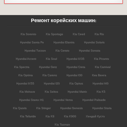
Ремонт корейских машин:
Kia Sorento
Kia Sportage
Kia Ceed
Kia Rio
Hyundai Santa Fe
Hyundai Elantra
Hyundai Solaris
Hyundai Tucson
Kia Cerato
Hyundai Sonata
Hyundai Accent
Kia Soul
Hyundai IX35
Kia Picanto
Kia Spectra
Hyundai Getz
Hyundai Creta
Kia Carnival
Kia Optima
Kia Carens
Hyundai I30
Киа Венга
Hyundai IX55
Hyundai I20
Kia Opirus
Hyundai I40
Kia Mohave
Kia Seltos
Hyundai Matrix
Kia K5
Hyundai Starex H1
Hyundai Verna
HyundaI Palisade
Kia Quoris
Kia Stinger
Hyundai Genesis
Hyundai Staria
Kia Telluride
Kia K8
Kia K900
Хендай Кусто
Kia Tasman