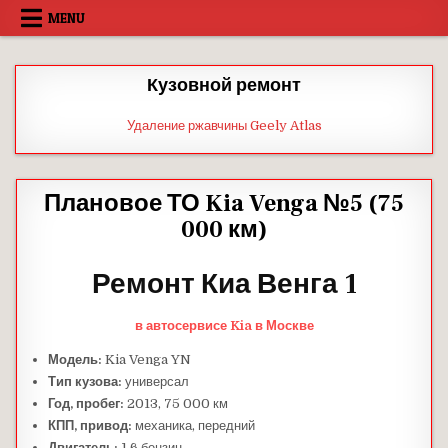
Skip
MENU
to
content
Кузовной ремонт
Удаление ржавчины Geely Atlas
Плановое ТО Kia Venga №5 (75
000 км)
Ремонт Киа Венга 1
в автосервисе Kia в Москве
Модель:
Kia Venga YN
Тип кузова:
универсал
Год, пробег:
2013, 75 000 км
КПП, привод:
механика, передний
Двигатель:
1.6 бензин