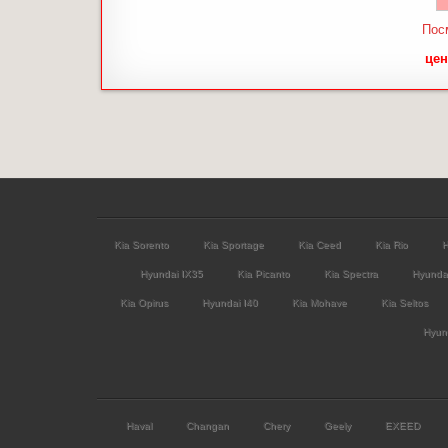
Пос
цен
Kia Sorento
Kia Sportage
Kia Ceed
Kia Rio
H
Hyundai IX35
Kia Picanto
Kia Spectra
Hyunda
Kia Opirus
Hyundai I40
Kia Mohave
Kia Seltos
Hyund
Haval
Changan
Chery
Geely
EXEED