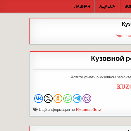
Skip
ГЛАВНАЯ
АДРЕСА
ВО
to
content
Куз
Удалени
Кузовной р
Хотите узнать о кузовном ремонт
KUZ
Ещё информация по
Hyundai Getz