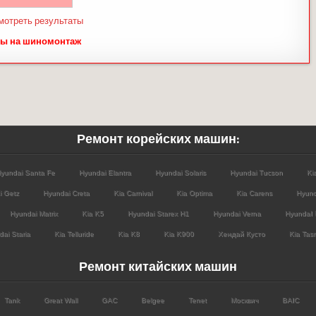
мотреть результаты
ы на шиномонтаж
Ремонт корейских машин:
yundai Santa Fe
Hyundai Elantra
Hyundai Solaris
Hyundai Tucson
Ki
i Getz
Hyundai Creta
Kia Carnival
Kia Optima
Kia Carens
Hyund
Hyundai Matrix
Kia K5
Hyundai Starex H1
Hyundai Verna
HyundaI 
ai Staria
Kia Telluride
Kia K8
Kia K900
Хендай Кусто
Kia Tas
Ремонт китайских машин
Tank
Great Wall
GAC
Belgee
Tenet
Москвич
BAIC