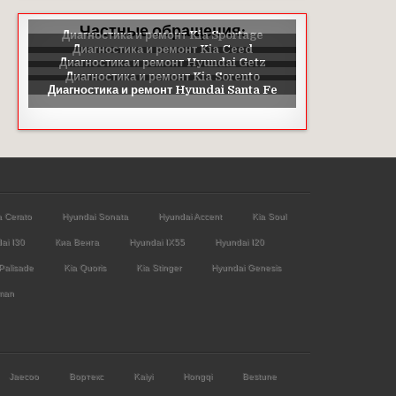
Частные обращения:
a Cerato
Hyundai Sonata
Hyundai Accent
Kia Soul
ai I30
Киа Венга
Hyundai IX55
Hyundai I20
Palisade
Kia Quoris
Kia Stinger
Hyundai Genesis
man
Jaecoo
Вортекс
Kaiyi
Hongqi
Bestune