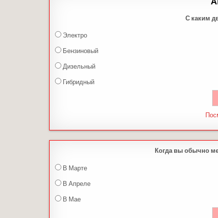
А
С каким д
Электро
Бензиновый
Дизельный
Гибридный
Пос
Когда вы обычно м
В Марте
В Апреле
В Мае