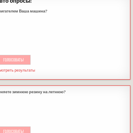
вто опросы:
вигателем Ваша машина?
мотреть результаты
еняете зимнюю резину на летнюю?