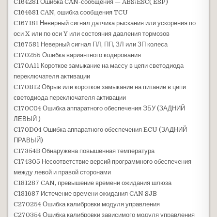
C164281 Ошибка CAN-сообщения — ABS/ESC( ESP)
C164681 CAN, ошибка сообщения TCU
C167181 Неверный сигнал датчика рыскания или ускорения по
оси X или по оси Y или состояния давления тормозов
C167581 Неверный сигнал ПЛ, ПП, ЗЛ или ЗП колеса
C170255 Ошибка вариантного кодирования
C170A11 Короткое замыкание на массу в цепи светодиода
переключателя активации
C170B12 Обрыв или короткое замыкание на питание в цепи
светодиода переключателя активации
C170C04 Ошибка аппаратного обеспечения ЭБУ (ЗАДНИЙ
ЛЕВЫЙ )
C170D04 Ошибка аппаратного обеспечения ECU (ЗАДНИЙ
ПРАВЫЙ)
C17354B Обнаружена повышенная температура
C174305 Несоответствие версий программного обеспечения
между левой и правой сторонами
C181287 CAN, превышение времени ожидания шлюза
C181687 Истечение времени ожидания CAN SJB
C270254 Ошибка калибровки модуля управления
C270354 Ошибка калибровки зависимого модуля управления