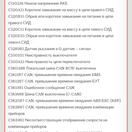
C110216 Низкое напряжение АКБ
C120A11 Короткое замыкание на массу в цепи правого СИД
C120B15 Обрыв или короткое замыкание на питание в цепи
правого СИД
C120C11 Короткое замыкание на массу в цепи левого СИД
C120D15 Обрыв или короткое замыкание на питание в цепи
левого СИД
C128381 Датчик рыскания и G-датчик – сигнал
C150101 Неисправность выключателя
C150A15 Неисправность цепи переключателя
C160A88 Локальная шина CAN BCW выключена
C161187 CAN, превышение времени ожидания EMS
C161287 CAN, превышение времени ожидания БУТ
C161381 Ошибочное сообщение CAN
C161688 Шина CAN выключена (C-CAN)
C162587 CAN, превышение времени ожидания ABS/ESC (ESP)
C162887 CAN, превышение времени ожидания комбинации
приборов
C163381 Несоответствующее отображение скорости на
комбинации приборов