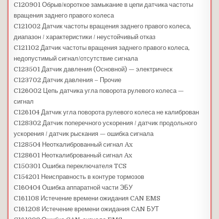
C120901 Обрыв/короткое замыкание в цепи датчика частоты
вращения заднего правого колеса
C121002 Датчик частоты вращения заднего правого колеса,
диапазон / характеристики / неустойчивый отказ
C121102 Датчик частоты вращения заднего правого колеса,
недопустимый сигнал/отсутствие сигнала
C123501 Датчик давления (Основной) — электрическ
C123702 Датчик давления – Прочие
C126002 Цепь датчика угла поворота рулевого колеса —
сигнал
C126104 Датчик угла поворота рулевого колеса не калиброван
C128302 Датчик поперечного ускорения / датчик продольного
ускорения / датчик рыскания — ошибка сигнала
C128504 Неоткалиброванный сигнал Ax
C128601 Неоткалиброванный сигнал Ax
C150301 Ошибка переключателя TCS
C154201 Неисправность в контуре тормозов
C160404 Ошибка аппаратной части ЭБУ
C161108 Истечение времени ожидания CAN EMS
C161208 Истечение времени ожидания CAN БУТ