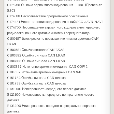
C174281 Ошибка вариантного кодирования — ESC (Проверьте
ESC)
C174381 Несоответствие программного обеспечения
C174481 Несоответствие кодирования опций SCC и AVN/NAVI
C174755 Несовпадение вариантного кодирования переднего
радиолокационного датчика и камеры переднего вида
C180487 Блокировка по превышению лимита времени CAN
LKAS
C180581 Ошибка сигнала CAN LKAS
C180582 Ошибка сигнала CAN LKAS
C180583 Ошибка сигнала CAN LKAS
C180B87 Истечение времени ожидания CAN CGW 1
C181687 Истечение времени ожидания CAN SJB
C181782 Ошибка сигнала CAN шлюза
C181783 Ошибка сигнала CAN шлюза
B121000 Неисправность переднего левого датчика
B121100 Неисправность переднего центрального левого
датчика
B121200 Неисправность переднего центрального правого
датчика