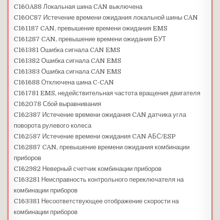
C160A88 Локальная шина CAN выключена
C160C87 Истечение времени ожидания локальной шины CAN
C161187 CAN, превышение времени ожидания EMS
C161287 CAN, превышение времени ожидания БУТ
C161381 Ошибка сигнала CAN EMS
C161382 Ошибка сигнала CAN EMS
C161383 Ошибка сигнала CAN EMS
C161688 Отключена шина C-CAN
C161781 EMS, недействительная частота вращения двигателя
C162078 Сбой выравнивания
C162387 Истечение времени ожидания CAN датчика угла
поворота рулевого колеса
C162587 Истечение времени ожидания CAN АБС/ESP
C162887 CAN, превышение времени ожидания комбинации
приборов
C162982 Неверный счетчик комбинации приборов
C163281 Неисправность контрольного переключателя на
комбинации приборов
C163381 Несоответствующее отображение скорости на
комбинации приборов