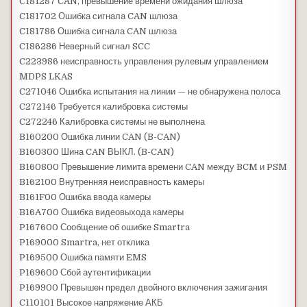
C181287 CAN, превышение времени ожидания шлюза
C181702 Ошибка сигнала CAN шлюза
C181786 Ошибка сигнала CAN шлюза
C186286 Неверный сигнал SCC
C223986 неисправность управления рулевым управлением
MDPS LKAS
C271046 Ошибка испытания на линии — не обнаружена полоса
C272146 Требуется калибровка системы
C272246 Калибровка системы не выполнена
B160200 Ошибка линии CAN (B-CAN)
B160300 Шина CAN ВЫКЛ. (B-CAN)
B160800 Превышение лимита времени CAN между BCM и PSM
B162100 Внутренняя неисправность камеры
B161F00 Ошибка ввода камеры
B16A700 Ошибка видеовыхода камеры
P167600 Сообщение об ошибке Smartra
P169000 Smartra, нет отклика
P169500 Ошибка памяти EMS
P169600 Сбой аутентификации
P169900 Превышен предел двойного включения зажигания
C110101 Высокое напряжение АКБ