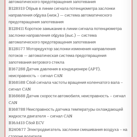
автоматического предотвращения запотевания
B128313 Обрыв в линии сигнала потенциометра заслонки
направления обдува (низк.) — система автоматического
предотвращения запотевания
B128411 Короткое замыкание в линии сигнала потенциометра
заслонки направления обдува (выс.) — система
автоматического предотвращения запотевания
B128577 Моторедуктор заслонки изменения направления
потоков — автоматическая система предотвращения
запотевания ветрового стекла
B167288 Датчик давления в кондиционере (APT),
неисправность – сигнал CAN
B168588 Сбой сигнала частоты вращения коленчатого вала –
сигнал CAN
B168688 Датчик скорости автомобиля, неисправность – сигнал
CAN
B168788 Неисправность датчика температуры охлаждающей
жидкости двигателя – сигнал CAN
B16A413 Сбой ECV
B240677 Электродвигатель заслонки смешивания воздуха – на
стороне водителя