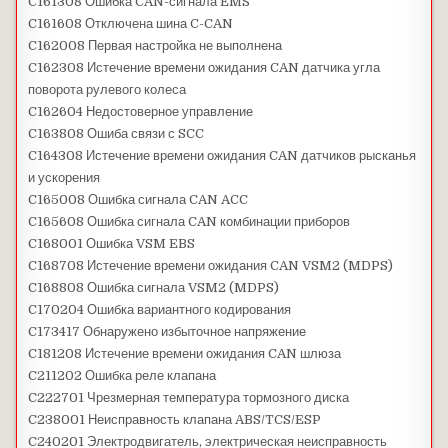
C161308 Ошибка CAN-сигнала EMS
C161608 Отключена шина C-CAN
C162008 Первая настройка не выполнена
C162308 Истечение времени ожидания CAN датчика угла
поворота рулевого колеса
C162604 Недостоверное управление
C163808 Ошиба связи с SCC
C164308 Истечение времени ожидания CAN датчиков рысканья
и ускорения
C165008 Ошибка сигнала CAN ACC
C165608 Ошибка сигнала CAN комбинации приборов
C168001 Ошибка VSM EBS
C168708 Истечение времени ожидания CAN VSM2 (MDPS)
C168808 Ошибка сигнала VSM2 (MDPS)
C170204 Ошибка вариантного кодирования
C173417 Обнаружено избыточное напряжение
C181208 Истечение времени ожидания CAN шлюза
C211202 Ошибка реле клапана
C222701 Чрезмерная температура тормозного диска
C238001 Неисправность клапана ABS/TCS/ESP
C240201 Электродвигатель, электрическая неисправность