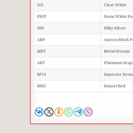
UD
Clear
White
SWP
Snow
White
Pe
4SS
Silky
Silver
ABP
Aurora
Black
P
MST
Metal
Stream
ABT
Platinium
Grap
MY3
Imperior
Bron
MR5
Sunset
Red