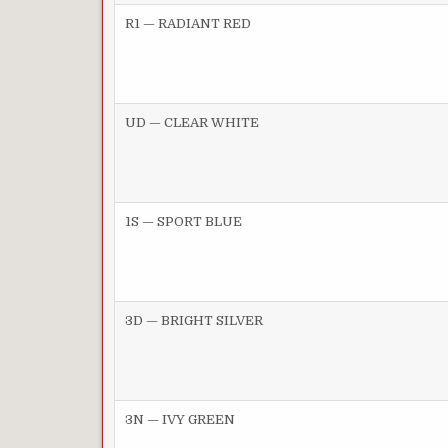
R1 — RADIANT RED
UD — CLEAR WHITE
1S — SPORT BLUE
3D — BRIGHT SILVER
3N — IVY GREEN