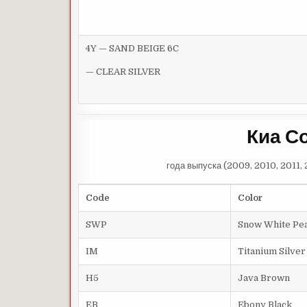
4Y — SAND BEIGE 6C
— CLEAR SILVER
Киа С
года выпуска (2009, 2010, 2011, 
Code
Color
SWP
Snow
White
Pea
IM
Titanium
Silver
H5
Java
Brown
EB
Ebony
Black