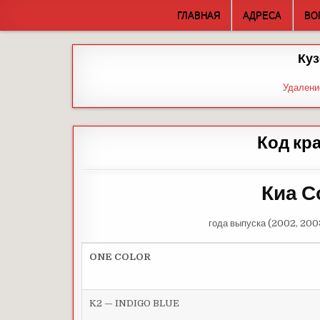
Skip
ГЛАВНАЯ
АДРЕСА
ВО
to
content
Куз
Удалени
Код кра
Киа С
года выпуска (2002, 200
ONE COLOR
K2 — INDIGO BLUE