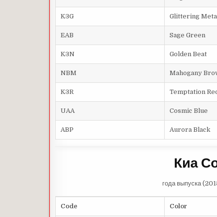
K3G
Glittering
Meta
EAB
Sage
Green
K3N
Golden
Beat
NBM
Mahogany
Bro
K3R
Temptation
Re
UAA
Cosmic
Blue
ABP
Aurora
Black
Киа С
года выпуска (201
Code
Color