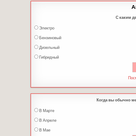
А
С каким д
Электро
Бензиновый
Дизельный
Гибридный
Пос
Когда вы обычно м
В Марте
В Апреле
В Мае