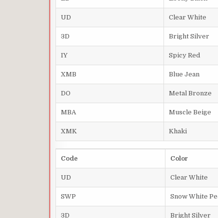
UD
Clear
White
3D
Bright
Silver
IY
Spicy
Red
XMB
Blue
Jean
DO
Metal
Bronze
MBA
Muscle
Beige
XMK
Khaki
Code
Color
UD
Clear
White
SWP
Snow
White
Pe
3D
Bright
Silver