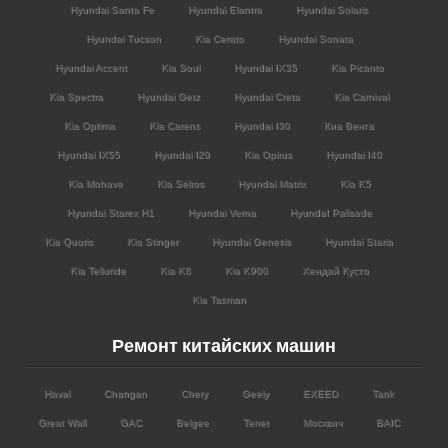
Hyundai Santa Fe
Hyundai Elantra
Hyundai Solaris
Hyundai Tucson
Kia Cerato
Hyundai Sonata
Hyundai Accent
Kia Soul
Hyundai IX35
Kia Picanto
Kia Spectra
Hyundai Getz
Hyundai Creta
Kia Carnival
Kia Optima
Kia Carens
Hyundai I30
Киа Венга
Hyundai IX55
Hyundai I20
Kia Opirus
Hyundai I40
Kia Mohave
Kia Seltos
Hyundai Matrix
Kia K5
Hyundai Starex H1
Hyundai Verna
HyundaI Palisade
Kia Quoris
Kia Stinger
Hyundai Genesis
Hyundai Staria
Kia Telluride
Kia K8
Kia K900
Хендай Кусто
Kia Tasman
Ремонт китайских машин
Haval
Changan
Chery
Geely
EXEED
Tank
Great Wall
GAC
Belgee
Tenet
Москвич
BAIC