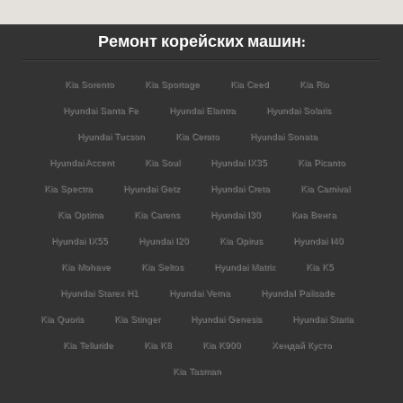
Ремонт корейских машин:
Kia Sorento
Kia Sportage
Kia Ceed
Kia Rio
Hyundai Santa Fe
Hyundai Elantra
Hyundai Solaris
Hyundai Tucson
Kia Cerato
Hyundai Sonata
Hyundai Accent
Kia Soul
Hyundai IX35
Kia Picanto
Kia Spectra
Hyundai Getz
Hyundai Creta
Kia Carnival
Kia Optima
Kia Carens
Hyundai I30
Киа Венга
Hyundai IX55
Hyundai I20
Kia Opirus
Hyundai I40
Kia Mohave
Kia Seltos
Hyundai Matrix
Kia K5
Hyundai Starex H1
Hyundai Verna
HyundaI Palisade
Kia Quoris
Kia Stinger
Hyundai Genesis
Hyundai Staria
Kia Telluride
Kia K8
Kia K900
Хендай Кусто
Kia Tasman