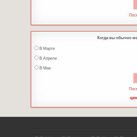
Пос
Когда вы обычно м
В Марте
В Апреле
В Мае
Пос
цен