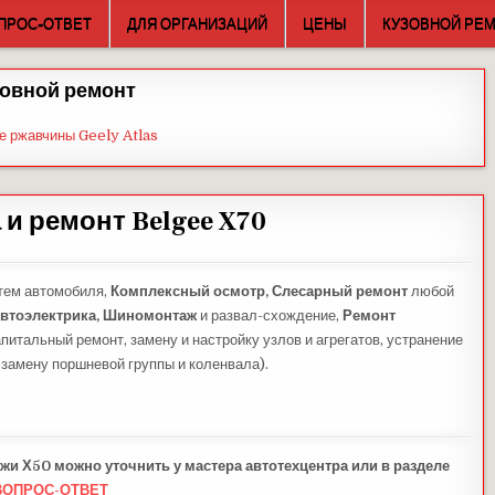
ПРОС-ОТВЕТ
ДЛЯ ОРГАНИЗАЦИЙ
ЦЕНЫ
КУЗОВНОЙ РЕ
овной ремонт
е ржавчины Geely Atlas
 и ремонт Belgee X70
тем автомобиля,
Комплексный осмотр,
Слесарный ремонт
любой
втоэлектрика,
Шиномонтаж
и развал-схождение,
Ремонт
питальный ремонт, замену и настройку узлов и агрегатов, устранение
 замену поршневой группы и коленвала).
жи Х50 можно уточнить у мастера автотехцентра или в разделе
ВОПРОС-ОТВЕТ