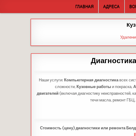
Skip
ГЛАВНАЯ
АДРЕСА
ВО
to
content
Куз
Удалени
Диагностика
Наши услуги:
Компьютерная диагностика
всех сис
сложности,
Кузовные работы
и покраска,
А
двигателей
(включая диагностику неисправностей, ка
течи масла, ремонт ГБЦ,
Стоимость (цену) диагностики или ремонта Белд