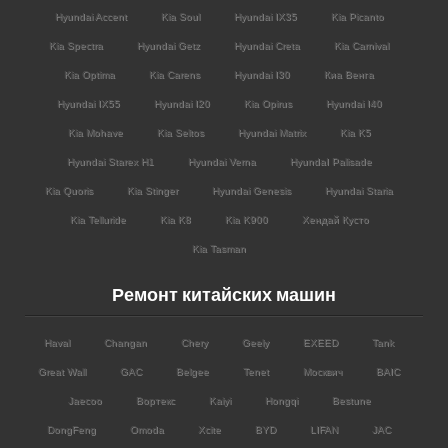
Hyundai Accent
Kia Soul
Hyundai IX35
Kia Picanto
Kia Spectra
Hyundai Getz
Hyundai Creta
Kia Carnival
Kia Optima
Kia Carens
Hyundai I30
Киа Венга
Hyundai IX55
Hyundai I20
Kia Opirus
Hyundai I40
Kia Mohave
Kia Seltos
Hyundai Matrix
Kia K5
Hyundai Starex H1
Hyundai Verna
HyundaI Palisade
Kia Quoris
Kia Stinger
Hyundai Genesis
Hyundai Staria
Kia Telluride
Kia K8
Kia K900
Хендай Кусто
Kia Tasman
Ремонт китайских машин
Haval
Changan
Chery
Geely
EXEED
Tank
Great Wall
GAC
Belgee
Tenet
Москвич
BAIC
Jaecoo
Вортекс
Kaiyi
Hongqi
Bestune
DongFeng
Omoda
Xcite
BYD
LIFAN
JAC