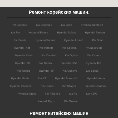
Ремонт корейских машин:
Kia Sorento
Kia Sportage
Kia Ceed
Hyundai Santa Fe
Kia Rio
Hyundai Elantra
Hyundai Solaris
Hyundai Tucson
Kia Cerato
Hyundai Sonata
Hyundai Accent
Kia Soul
Hyundai IX35
Kia Picanto
Kia Spectra
Hyundai Getz
Hyundai Creta
Kia Carnival
Kia Optima
Kia Carens
Hyundai I30
Киа Венга
Hyundai IX55
Hyundai I20
Kia Opirus
Hyundai I40
Kia Mohave
Kia Seltos
Hyundai Matrix
Kia K5
Hyundai Starex H1
Hyundai Verna
HyundaI Palisade
Kia Quoris
Kia Stinger
Hyundai Genesis
Hyundai Staria
Kia Telluride
Kia K8
Kia K900
Хендай Кусто
Kia Tasman
Ремонт китайских машин