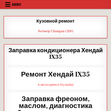
Skip
MENU
to
content
Кузовной ремонт
Антикор Changan CS95
Заправка кондиционера Хендай
IX35
Ремонт Хендай IX35
в автосервисе Hyundai
Заправка фреоном,
маслом, диагностика