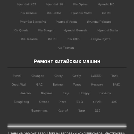
Hyundai IX55
Hyundai I20
Kia Opirus
Hyundai I40
Kia Mohave
Kia Seltos
Hyundai Matrix
Kia K5
Hyundai Starex H1
Hyundai Verna
HyundaI Palisade
Kia Quoris
Kia Stinger
Hyundai Genesis
Hyundai Staria
Kia Telluride
Kia K8
Kia K900
Хендай Кусто
Kia Tasman
Ремонт китайских машин
Haval
Changan
Chery
Geely
EXEED
Tank
Great Wall
GAC
Belgee
Tenet
Москвич
BAIC
Jaecoo
Вортекс
Kaiyi
Hongqi
Bestune
DongFeng
Omoda
Xcite
BYD
LIFAN
JAC
Бриллианс
Хавтай
Зикр
212
Цены на ремонт авто
,
Нормы заправки кондиционера
,
Инструкции
,