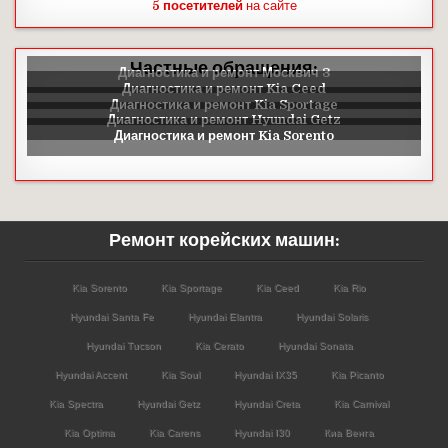
5 посетителей
на сайте
Частные обращения:
Ремонт корейских машин:
Kia Sorento
Kia Sportage
Kia Ceed
Kia Rio
Hyundai Santa Fe
Hyundai Elantra
Hyundai Solaris
Hyundai Tucson
Kia Cerato
Hyundai Sonata
Hyundai Accent
Kia Soul
Hyundai IX35
Kia Picanto
Kia Spectra
Hyundai Getz
Hyundai Creta
Kia Carnival
Kia Optima
Kia Carens
Hyundai I30
Киа Венга