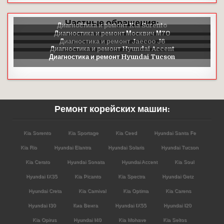
Частные обращения:
Ремонт корейских машин:
Kia Sorento
Kia Sportage
Kia Ceed
Hyundai Santa Fe
Kia Rio
Hyundai Elantra
Hyundai Solaris
Hyundai Tucson
Kia Cerato
Hyundai Sonata
Hyundai Accent
Kia Soul
Hyundai IX35
Kia Picanto
Kia Spectra
Hyundai Getz
Hyundai Creta
Kia Carnival
Kia Optima
Kia Carens
Hyundai I30
Киа Венга
Hyundai IX55
Hyundai I20
Kia Opirus
Hyundai I40
Kia Mohave
Kia Seltos