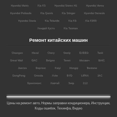
Hyundai Matrix
Kia K5
Hyundai Starex H1
Hyundai Verna
HyundaI Palisade
Kia Quoris
Kia Stinger
Hyundai Genesis
Hyundai Staria
Kia Telluride
Kia K8
Kia K900
Хендай Кусто
Kia Tasman
Ремонт китайских машин
Changan
Haval
Chery
Geely
EXEED
Tank
Great Wall
GAC
Belgee
Tenet
Москвич
BAIC
Jaecoo
Вортекс
Kaiyi
Hongqi
Bestune
DongFeng
Omoda
Xcite
BYD
LIFAN
JAC
Бриллианс
Хавтай
Зикр
212
Цены на ремонт авто
,
Нормы заправки кондиционера
,
Инструкции
,
Коды ошибок,
Техинфа
,
Видео