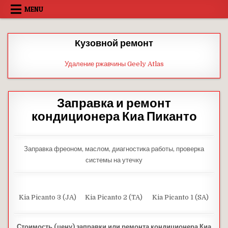
Skip
MENU
to
content
Кузовной ремонт
Удаление ржавчины Geely Atlas
Заправка и ремонт
кондиционера Киа Пиканто
Заправка фреоном, маслом, диагностика работы, проверка
системы на утечку
Kia Picanto 3 (JA)
Kia Picanto 2 (TA)
Kia Picanto 1 (SA)
Стоимость (цену) заправки или ремонта
кондиционера
Киа