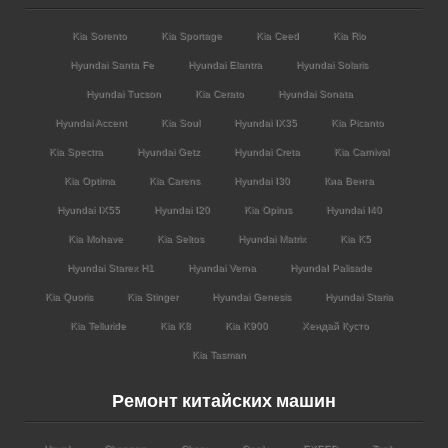
Kia Sorento
Kia Sportage
Kia Ceed
Kia Rio
Hyundai Santa Fe
Hyundai Elantra
Hyundai Solaris
Hyundai Tucson
Kia Cerato
Hyundai Sonata
Hyundai Accent
Kia Soul
Hyundai IX35
Kia Picanto
Kia Spectra
Hyundai Getz
Hyundai Creta
Kia Carnival
Kia Optima
Kia Carens
Hyundai I30
Киа Венга
Hyundai IX55
Hyundai I20
Kia Opirus
Hyundai I40
Kia Mohave
Kia Seltos
Hyundai Matrix
Kia K5
Hyundai Starex H1
Hyundai Verna
HyundaI Palisade
Kia Quoris
Kia Stinger
Hyundai Genesis
Hyundai Staria
Kia Telluride
Kia K8
Kia K900
Хендай Кусто
Kia Tasman
Ремонт китайских машин