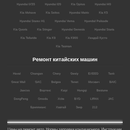
Hyundai IX55
Hyundai I20
Kia Opirus
Hyundai I40
Kia Mohave
Kia Seltos
Hyundai Matrix
Kia K5
Hyundai Starex H1
Hyundai Verna
HyundaI Palisade
Kia Quoris
Kia Stinger
Hyundai Genesis
Hyundai Staria
Kia Telluride
Kia K8
Kia K900
Хендай Кусто
Kia Tasman
Ремонт китайских машин
Haval
Changan
Chery
Geely
EXEED
Tank
Great Wall
GAC
Belgee
Tenet
Москвич
BAIC
Jaecoo
Вортекс
Kaiyi
Hongqi
Bestune
DongFeng
Omoda
Xcite
BYD
LIFAN
JAC
Бриллианс
Хавтай
Зикр
212
Цены на ремонт авто
,
Нормы заправки кондиционера
,
Инструкции
,