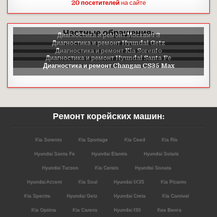
20 посетителей
на сайте
Частные обращения:
Ремонт корейских машин:
Kia Sorento
Kia Sportage
Kia Ceed
Kia Rio
Hyundai Santa Fe
Hyundai Elantra
Hyundai Solaris
Hyundai Tucson
Kia Cerato
Hyundai Sonata
Hyundai Accent
Kia Soul
Hyundai IX35
Kia Picanto
Kia Spectra
Hyundai Getz
Hyundai Creta
Kia Carnival
Kia Optima
Kia Carens
Hyundai I30
Киа Венга