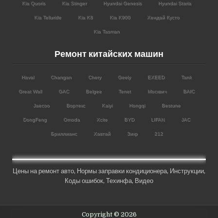
Kia Quoris
Kia Stinger
Hyundai Genesis
Hyundai Staria
Kia Telluride
Kia K8
Kia K900
Хендай Кусто
Kia Tasman
Ремонт китайских машин
Haval
Changan
Chery
Geely
EXEED
Tank
Great Wall
GAC
Belgee
Tenet
Москвич
BAIC
Jaecoo
Вортекс
Kaiyi
Hongqi
Bestune
DongFeng
Omoda
Xcite
BYD
LIFAN
JAC
Бриллианс
Хавтай
Зикр
212
Цены на ремонт авто
,
Нормы заправки кондиционера
,
Инструкции
,
Коды ошибок,
Техинфа
,
Видео
Copyright © 2026