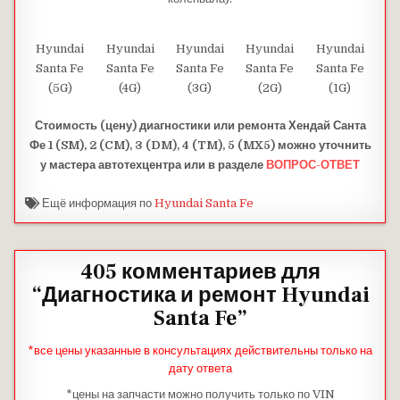
Hyundai
Hyundai
Hyundai
Hyundai
Hyundai
Santa Fe
Santa Fe
Santa Fe
Santa Fe
Santa Fe
(5G)
(4G)
(3G)
(2G)
(1G)
Стоимость (цену) диагностики или ремонта Хендай Санта
Фе 1 (SM), 2 (CM), 3 (DM), 4 (TM), 5 (MX5) можно уточнить
у мастера автотехцентра или в разделе
ВОПРОС-ОТВЕТ
Ещё информация по
Hyundai Santa Fe
405 комментариев для
“
Диагностика и ремонт Hyundai
Santa Fe
”
*все цены указанные в консультациях действительны только на
дату ответа
*цены на запчасти можно получить только по VIN