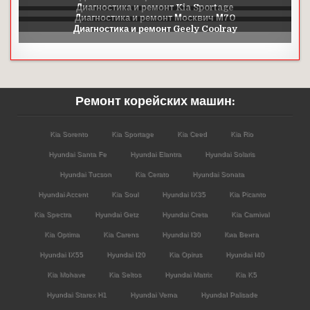
Ремонт корейских машин:
Kia Sorento
Kia Sportage
Kia Ceed
Kia Rio
Hyundai Santa Fe
Hyundai Elantra
Hyundai Solaris
Hyundai Tucson
Kia Cerato
Hyundai Sonata
Hyundai Accent
Kia Soul
Hyundai IX35
Kia Picanto
Kia Spectra
Hyundai Getz
Hyundai Creta
Kia Carnival
Kia Optima
Kia Carens
Hyundai I30
Киа Венга
Hyundai IX55
Hyundai I20
Kia Opirus
Hyundai I40
Kia Mohave
Kia Seltos
Hyundai Matrix
Kia K5
Hyundai Starex H1
Hyundai Verna
HyundaI Palisade