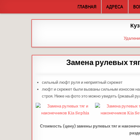
Skip
ГЛАВНАЯ
АДРЕСА
ВО
to
content
Куз
Удалени
Замена рулевых тяг
сильный люфт руля и неприятный скрежет
люфт и скрежет были вызваны сильным износом нак
строя. Ниже на фото это можно увидеть (ржавый ру
Стоимость (цену) замены рулевых тяг и наконеч
разд