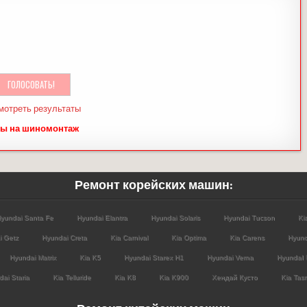
мотреть результаты
ы на шиномонтаж
Ремонт корейских машин:
yundai Santa Fe
Hyundai Elantra
Hyundai Solaris
Hyundai Tucson
Ki
i Getz
Hyundai Creta
Kia Carnival
Kia Optima
Kia Carens
Hyund
Hyundai Matrix
Kia K5
Hyundai Starex H1
Hyundai Verna
HyundaI 
ai Staria
Kia Telluride
Kia K8
Kia K900
Хендай Кусто
Kia Tas