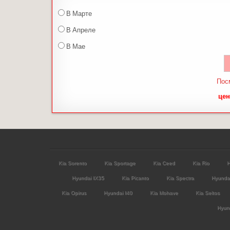
В Марте
В Апреле
В Мае
Пос
цен
Kia Sorento
Kia Sportage
Kia Ceed
Kia Rio
H
Hyundai IX35
Kia Picanto
Kia Spectra
Hyunda
Kia Opirus
Hyundai I40
Kia Mohave
Kia Seltos
Hyund