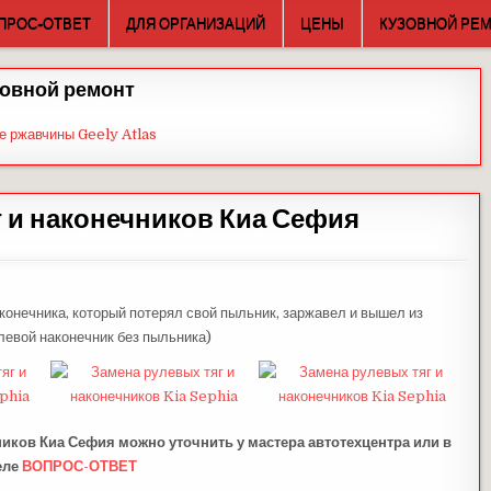
ПРОС-ОТВЕТ
ДЛЯ ОРГАНИЗАЦИЙ
ЦЕНЫ
КУЗОВНОЙ РЕ
овной ремонт
е ржавчины Geely Atlas
 и наконечников Киа Сефия
онечника, который потерял свой пыльник, заржавел и вышел из
левой наконечник без пыльника)
ников Киа Сефия можно уточнить у мастера автотехцентра или в
еле
ВОПРОС-ОТВЕТ