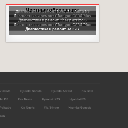
Частные обращения:
a Cerato
Hyundai Sonata
Hyundai Accent
Kia Soul
ai I30
Киа Венга
Hyundai IX55
Hyundai I20
Palisade
Kia Quoris
Kia Stinger
Hyundai Genesis
man