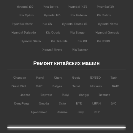
Hyundai I30
Киа Венга
Hyundai IX55
Hyundai I20
Kia Opirus
Hyundai I40
Kia Mohave
Kia Seltos
Hyundai Matrix
Kia K5
Hyundai Starex H1
Hyundai Verna
HyundaI Palisade
Kia Quoris
Kia Stinger
Hyundai Genesis
Hyundai Staria
Kia Telluride
Kia K8
Kia K900
Хендай Кусто
Kia Tasman
Ремонт китайских машин
Changan
Haval
Chery
Geely
EXEED
Tank
Great Wall
GAC
Belgee
Tenet
Москвич
BAIC
Jaecoo
Вортекс
Kaiyi
Hongqi
Bestune
DongFeng
Omoda
Xcite
BYD
LIFAN
JAC
Бриллианс
Хавтай
Зикр
212