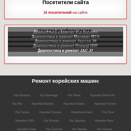
Посетители сайта
14 посетителей
на сайте
Частные обращения:
Ремонт корейских машин:
Kia Sorento
Kia Sportage
Kia Ceed
Hyundai Santa Fe
Kia Rio
Hyundai Elantra
Hyundai Solaris
Hyundai Tucson
Kia Cerato
Hyundai Sonata
Hyundai Accent
Kia Soul
Hyundai IX35
Kia Picanto
Kia Spectra
Hyundai Getz
Hyundai Creta
Kia Carnival
Kia Optima
Kia Carens