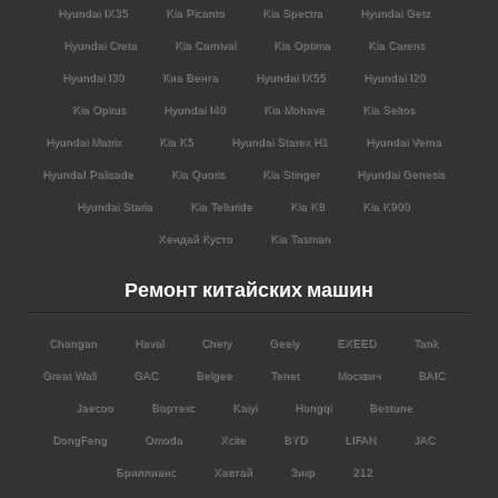
Hyundai IX35
Kia Picanto
Kia Spectra
Hyundai Getz
Hyundai Creta
Kia Carnival
Kia Optima
Kia Carens
Hyundai I30
Киа Венга
Hyundai IX55
Hyundai I20
Kia Opirus
Hyundai I40
Kia Mohave
Kia Seltos
Hyundai Matrix
Kia K5
Hyundai Starex H1
Hyundai Verna
HyundaI Palisade
Kia Quoris
Kia Stinger
Hyundai Genesis
Hyundai Staria
Kia Telluride
Kia K8
Kia K900
Хендай Кусто
Kia Tasman
Ремонт китайских машин
Changan
Haval
Chery
Geely
EXEED
Tank
Great Wall
GAC
Belgee
Tenet
Москвич
BAIC
Jaecoo
Вортекс
Kaiyi
Hongqi
Bestune
DongFeng
Omoda
Xcite
BYD
LIFAN
JAC
Бриллианс
Хавтай
Зикр
212