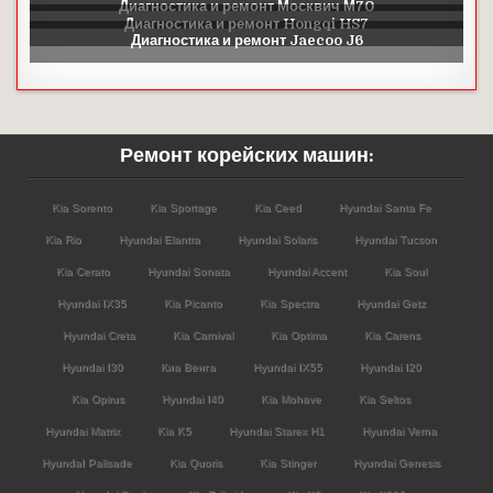
Ремонт корейских машин:
Kia Sorento
Kia Sportage
Kia Ceed
Hyundai Santa Fe
Kia Rio
Hyundai Elantra
Hyundai Solaris
Hyundai Tucson
Kia Cerato
Hyundai Sonata
Hyundai Accent
Kia Soul
Hyundai IX35
Kia Picanto
Kia Spectra
Hyundai Getz
Hyundai Creta
Kia Carnival
Kia Optima
Kia Carens
Hyundai I30
Киа Венга
Hyundai IX55
Hyundai I20
Kia Opirus
Hyundai I40
Kia Mohave
Kia Seltos
Hyundai Matrix
Kia K5
Hyundai Starex H1
Hyundai Verna
HyundaI Palisade
Kia Quoris
Kia Stinger
Hyundai Genesis