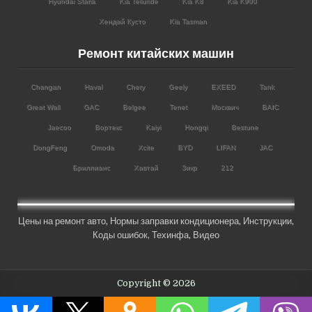
Hyundai Staria
Kia Telluride
Kia K8
Kia K900
Хендай Кусто
Kia Tasman
Ремонт китайских машин
Changan
Haval
Chery
Geely
EXEED
Tank
Great Wall
GAC
Belgee
Tenet
Москвич
BAIC
Jaecoo
Вортекс
Kaiyi
Hongqi
Bestune
DongFeng
Omoda
Xcite
BYD
LIFAN
JAC
Бриллианс
Хавтай
Зикр
212
Цены на ремонт авто
,
Нормы заправки кондиционера
,
Инструкции
,
Коды ошибок,
Техинфа
,
Видео
Copyright © 2026