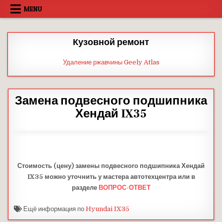
Skip
MENU
to
content
Кузовной ремонт
Удаление ржавчины Geely Atlas
Замена подвесного подшипника
Хендай IX35
Стоимость (цену) замены подвесного подшипника Хендай
IX35 можно уточнить у мастера автотехцентра или в
разделе
ВОПРОС-ОТВЕТ
Ещё информация по
Hyundai IX35