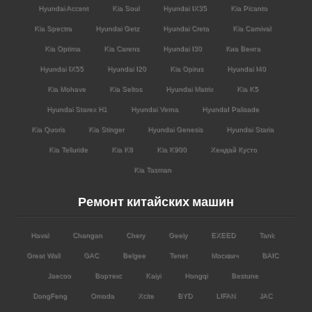
Hyundai Accent
Kia Soul
Hyundai IX35
Kia Picanto
Kia Spectra
Hyundai Getz
Hyundai Creta
Kia Carnival
Kia Optima
Kia Carens
Hyundai I30
Киа Венга
Hyundai IX55
Hyundai I20
Kia Opirus
Hyundai I40
Kia Mohave
Kia Seltos
Hyundai Matrix
Kia K5
Hyundai Starex H1
Hyundai Verna
HyundaI Palisade
Kia Quoris
Kia Stinger
Hyundai Genesis
Hyundai Staria
Kia Telluride
Kia K8
Kia K900
Хендай Кусто
Kia Tasman
Ремонт китайских машин
Haval
Changan
Chery
Geely
EXEED
Tank
Great Wall
GAC
Belgee
Tenet
Москвич
BAIC
Jaecoo
Вортекс
Kaiyi
Hongqi
Bestune
DongFeng
Omoda
Xcite
BYD
LIFAN
JAC