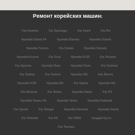
Ремонт корейских машин:
Kia Sorento
Kia Sportage
Kia Ceed
Kia Rio
Hyundai Santa Fe
Hyundai Elantra
Hyundai Solaris
Hyundai Tucson
Kia Cerato
Hyundai Sonata
Hyundai Accent
Kia Soul
Hyundai IX35
Kia Picanto
Kia Spectra
Hyundai Getz
Hyundai Creta
Kia Carnival
Kia Optima
Kia Carens
Hyundai I30
Киа Венга
Hyundai IX55
Hyundai I20
Kia Opirus
Hyundai I40
Kia Mohave
Kia Seltos
Hyundai Matrix
Kia K5
Hyundai Starex H1
Hyundai Verna
HyundaI Palisade
Kia Quoris
Kia Stinger
Hyundai Genesis
Hyundai Staria
Kia Telluride
Kia K8
Kia K900
Хендай Кусто
Kia Tasman