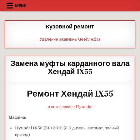
Skip
MENU
to
content
Кузовной ремонт
Удаление ржавчины Geely Atlas
Замена муфты карданного вала
Хендай IX55
Ремонт Хендай IX55
в автосервисе Hyundai
Машина:
Hyundai IX55 (EL) 2012 (3.0 дизель, автомат, полный
привод)