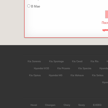
В Мае
Пос
цен
Kia Sorento
Kia Sportage
Kia Ceed
Kia Rio
H
Hyundai IX35
Kia Picanto
Kia Spectra
Hyunda
Kia Opirus
Hyundai I40
Kia Mohave
Kia Seltos
Hyund
Haval
Changan
Chery
Geely
EXEED