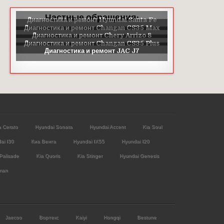
Частные обращения:
a Cerato
Hyundai Sonata
Hyundai Accent
Kia Soul
ai I30
Киа Венга
Hyundai IX55
Hyundai I20
Palisade
Kia Quoris
Kia Stinger
Hyundai Genesis
man
Jaecoo
Вортекс
Kaiyi
Hongqi
Bestune