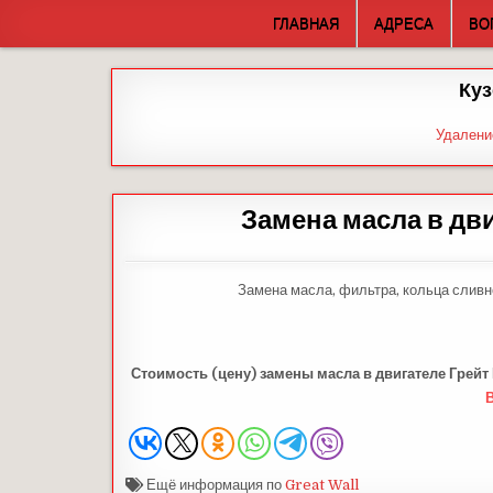
Skip
ГЛАВНАЯ
АДРЕСА
ВО
to
content
Куз
Удалени
Замена масла в дв
Замена масла, фильтра, кольца сливн
Стоимость (цену)
замены масла в двигателе
Грейт
Ещё информация по
Great Wall