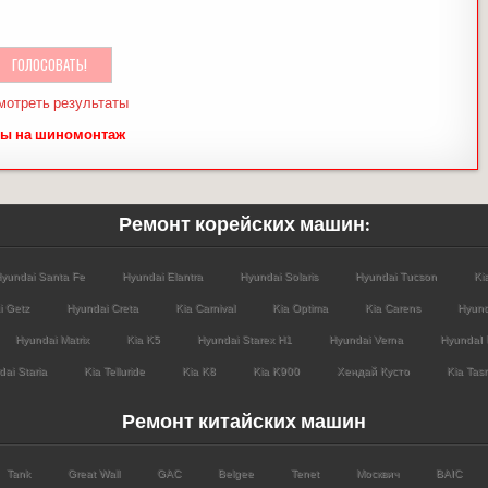
мотреть результаты
ы на шиномонтаж
Ремонт корейских машин:
yundai Santa Fe
Hyundai Elantra
Hyundai Solaris
Hyundai Tucson
Ki
i Getz
Hyundai Creta
Kia Carnival
Kia Optima
Kia Carens
Hyund
Hyundai Matrix
Kia K5
Hyundai Starex H1
Hyundai Verna
HyundaI 
ai Staria
Kia Telluride
Kia K8
Kia K900
Хендай Кусто
Kia Tas
Ремонт китайских машин
Tank
Great Wall
GAC
Belgee
Tenet
Москвич
BAIC