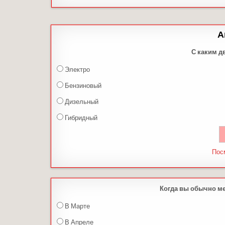
А
С каким д
Электро
Бензиновый
Дизельный
Гибридный
Пос
Когда вы обычно м
В Марте
В Апреле