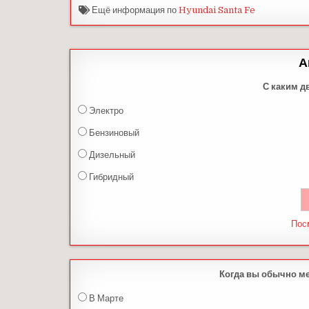
Ещё информация по
Hyundai Santa Fe
А
С каким д
Электро
Бензиновый
Дизельный
Гибридный
Пос
Когда вы обычно м
В Марте