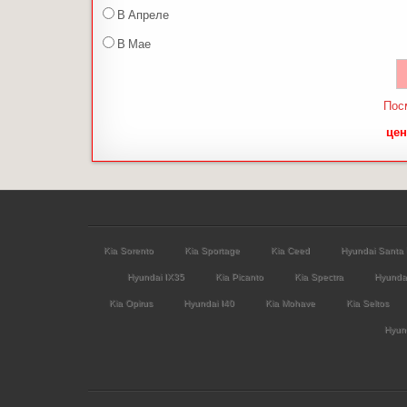
В Апреле
В Мае
Пос
цен
Kia Sorento
Kia Sportage
Kia Ceed
Hyundai Santa
Hyundai IX35
Kia Picanto
Kia Spectra
Hyunda
Kia Opirus
Hyundai I40
Kia Mohave
Kia Seltos
Hyund