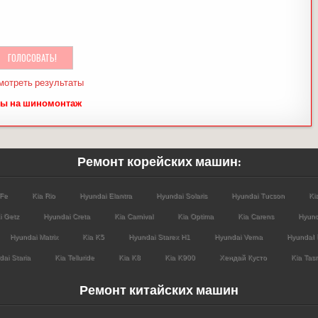
мотреть результаты
ы на шиномонтаж
Ремонт корейских машин:
 Fe
Kia Rio
Hyundai Elantra
Hyundai Solaris
Hyundai Tucson
Ki
i Getz
Hyundai Creta
Kia Carnival
Kia Optima
Kia Carens
Hyund
Hyundai Matrix
Kia K5
Hyundai Starex H1
Hyundai Verna
HyundaI 
ai Staria
Kia Telluride
Kia K8
Kia K900
Хендай Кусто
Kia Tas
Ремонт китайских машин