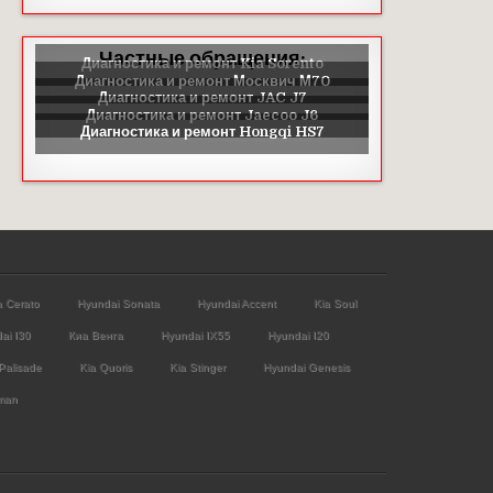
Частные обращения:
a Cerato
Hyundai Sonata
Hyundai Accent
Kia Soul
ai I30
Киа Венга
Hyundai IX55
Hyundai I20
Palisade
Kia Quoris
Kia Stinger
Hyundai Genesis
man