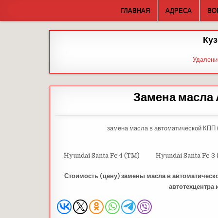
Skip
ГЛАВНАЯ
АДРЕСА
ВО
to
content
Куз
Удалени
Замена масла 
замена масла в автоматической КПП (
Hyundai Santa Fe 4 (TM)
Hyundai Santa Fe 3
Стоимость (цену) замены масла в автоматическ
автотехцентра 