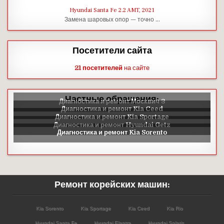
Hyundai Santa Fe 2.2 AMT, 2021
Замена шаровых опор — точно …
Посетители сайта
21 посетителей
на сайте
Частные обращения:
Ремонт корейских машин:
Kia Sorento
Kia Sportage
Kia Ceed
Kia Rio
Hyundai Santa Fe
Hyundai Elantra
Hyundai Solaris