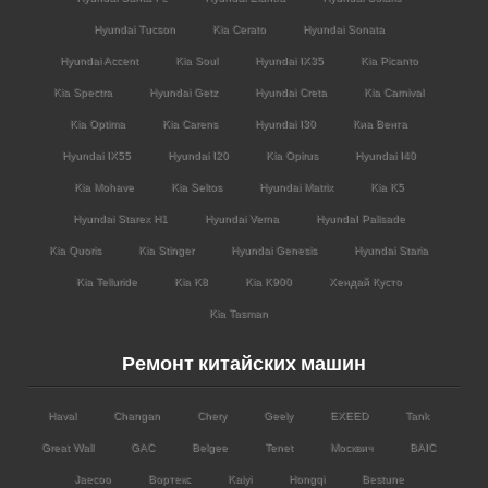
Hyundai Tucson
Kia Cerato
Hyundai Sonata
Hyundai Accent
Kia Soul
Hyundai IX35
Kia Picanto
Kia Spectra
Hyundai Getz
Hyundai Creta
Kia Carnival
Kia Optima
Kia Carens
Hyundai I30
Киа Венга
Hyundai IX55
Hyundai I20
Kia Opirus
Hyundai I40
Kia Mohave
Kia Seltos
Hyundai Matrix
Kia K5
Hyundai Starex H1
Hyundai Verna
HyundaI Palisade
Kia Quoris
Kia Stinger
Hyundai Genesis
Hyundai Staria
Kia Telluride
Kia K8
Kia K900
Хендай Кусто
Kia Tasman
Ремонт китайских машин
Haval
Changan
Chery
Geely
EXEED
Tank
Great Wall
GAC
Belgee
Tenet
Москвич
BAIC
Jaecoo
Вортекс
Kaiyi
Hongqi
Bestune