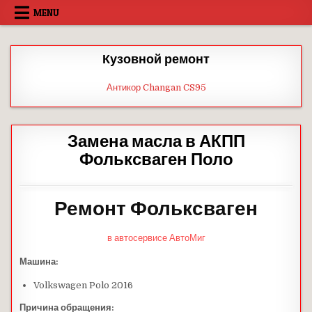
Skip
MENU
to
content
Кузовной ремонт
Антикор Changan CS95
Замена масла в АКПП
Фольксваген Поло
Ремонт Фольксваген
в автосервисе АвтоМиг
Машина:
Volkswagen Polo 2016
Причина обращения: