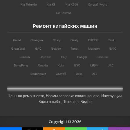
Kia Telluride
Kia K8
Kia K900
Хендай Кусто
Kia Tasman
Ремонт китайских машин
Haval
Changan
Chery
Geely
EXEED
Tank
Great Wall
GAC
Belgee
Tenet
Москвич
BAIC
Jaecoo
Вортекс
Kaiyi
Hongqi
Bestune
DongFeng
Omoda
Xcite
BYD
LIFAN
JAC
Бриллианс
Хавтай
Зикр
212
Цены на ремонт авто
,
Нормы заправки кондиционера
,
Инструкции
,
Коды ошибок,
Техинфа
,
Видео
Copyright © 2026