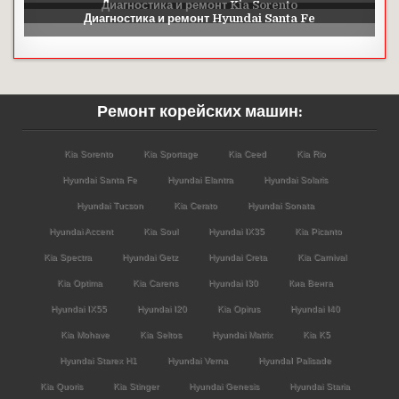
Ремонт корейских машин:
Kia Sorento
Kia Sportage
Kia Ceed
Kia Rio
Hyundai Santa Fe
Hyundai Elantra
Hyundai Solaris
Hyundai Tucson
Kia Cerato
Hyundai Sonata
Hyundai Accent
Kia Soul
Hyundai IX35
Kia Picanto
Kia Spectra
Hyundai Getz
Hyundai Creta
Kia Carnival
Kia Optima
Kia Carens
Hyundai I30
Киа Венга
Hyundai IX55
Hyundai I20
Kia Opirus
Hyundai I40
Kia Mohave
Kia Seltos
Hyundai Matrix
Kia K5
Hyundai Starex H1
Hyundai Verna
HyundaI Palisade
Kia Quoris
Kia Stinger
Hyundai Genesis
Hyundai Staria