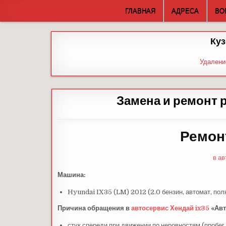
Skip
ГЛАВНАЯ
АДРЕСА
ВО
to
content
Куз
Удалени
Замена и ремонт 
Ремон
в а
Машина:
Hyundai IX35 (LM) 2012 (2.0 бензин, автомат, пол
Причина обращения в
автосервис Хендай ix35
«Авт
стук спереди при движении по неровностям (пробе