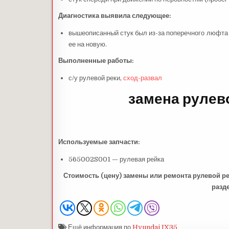
Диагностика выявила следующее:
вышеописанный стук был из-за поперечного люфта 
ее на новую.
Выполненные работы:
с/у рулевой реки,
сход-развал
замена рулев
Используемые запчасти
:
565002S001 — рулевая рейка
Стоимость (цену) замены или ремонта рулевой ре
разд
Ещё информация по
Hyundai IX35