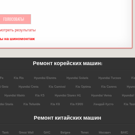
мотреть результаты
ы на шиномонтаж
Ремонт корейских машин:
 Fe
Kia Rio
Hyundai Elantra
Hyundai Solaris
Hyundai Tucson
Ki
i Getz
Hyundai Creta
Kia Carnival
Kia Optima
Kia Carens
Hyund
Hyundai Matrix
Kia K5
Hyundai Starex H1
Hyundai Verna
HyundaI 
ai Staria
Kia Telluride
Kia K8
Kia K900
Хендай Кусто
Kia Tas
Ремонт китайских машин
Tank
Great Wall
GAC
Belgee
Tenet
Москвич
BAIC