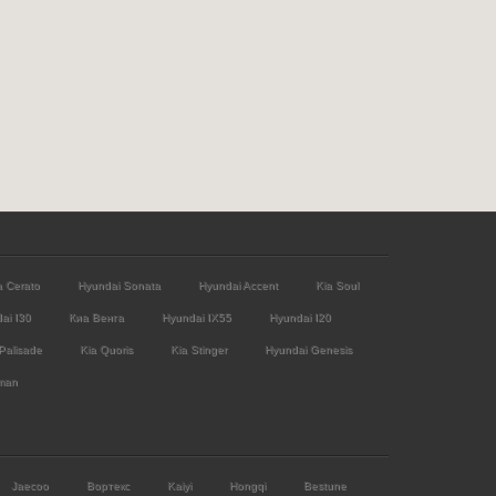
a Cerato
Hyundai Sonata
Hyundai Accent
Kia Soul
ai I30
Киа Венга
Hyundai IX55
Hyundai I20
Palisade
Kia Quoris
Kia Stinger
Hyundai Genesis
man
Jaecoo
Вортекс
Kaiyi
Hongqi
Bestune