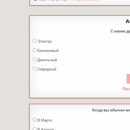
А
С каким д
Электро
Бензиновый
Дизельный
Гибридный
Пос
Когда вы обычно м
В Марте
В Апреле