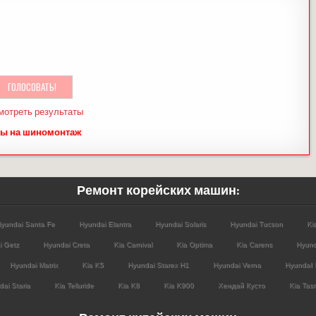
мотреть результаты
ы на шиномонтаж
Ремонт корейских машин:
yundai Santa Fe
Hyundai Elantra
Hyundai Solaris
Hyundai Tucson
Ki
i Getz
Hyundai Creta
Kia Carnival
Kia Optima
Kia Carens
Hyund
Hyundai Matrix
Kia K5
Hyundai Starex H1
Hyundai Verna
HyundaI 
ai Staria
Kia Telluride
Kia K8
Kia K900
Хендай Кусто
Kia Tas