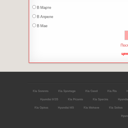
В Марте
В Апреле
В Мае
Пос
цен
Kia Sorento
Kia Sportage
Kia Ceed
Kia Rio
H
Hyundai IX35
Kia Picanto
Kia Spectra
Hyunda
Kia Opirus
Hyundai I40
Kia Mohave
Kia Seltos
Hyund