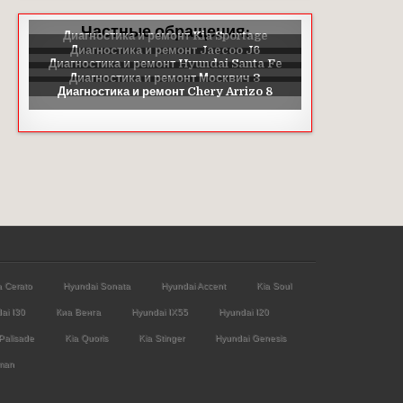
Частные обращения:
a Cerato
Hyundai Sonata
Hyundai Accent
Kia Soul
ai I30
Киа Венга
Hyundai IX55
Hyundai I20
Palisade
Kia Quoris
Kia Stinger
Hyundai Genesis
man