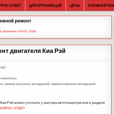
ПРОС-ОТВЕТ
ДЛЯ ОРГАНИЗАЦИЙ
ЦЕНЫ
КУЗОВНОЙ РЕ
овной ремонт
е ржавчины Geely Atlas
онт двигателя Киа Рэй
вод)
не менялось
еля, замена шатунных вкладышей, замена коренных вкладышей
Киа Рэй можно уточнить у мастера автотехцентра или в разделе
ВОПРОС-ОТВЕТ