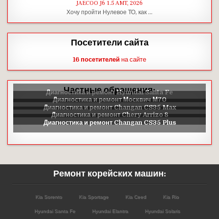
JAECOO J6 1.5 AMT, 2026
Хочу пройти Нулевое ТО, как …
Посетители сайта
16 посетителей
на сайте
Частные обращения:
Ремонт корейских машин:
Kia Sorento
Kia Sportage
Kia Ceed
Kia Rio
Hyundai Santa Fe
Hyundai Elantra
Hyundai Solaris