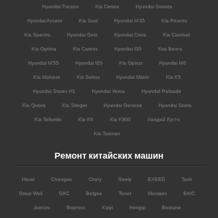
Hyundai Tucson
Kia Cerato
Hyundai Sonata
Hyundai Accent
Kia Soul
Hyundai IX35
Kia Picanto
Kia Spectra
Hyundai Getz
Hyundai Creta
Kia Carnival
Kia Optima
Kia Carens
Hyundai I30
Киа Венга
Hyundai IX55
Hyundai I20
Kia Opirus
Hyundai I40
Kia Mohave
Kia Seltos
Hyundai Matrix
Kia K5
Hyundai Starex H1
Hyundai Verna
HyundaI Palisade
Kia Quoris
Kia Stinger
Hyundai Genesis
Hyundai Staria
Kia Telluride
Kia K8
Kia K900
Хендай Кусто
Kia Tasman
Ремонт китайских машин
Haval
Changan
Chery
Geely
EXEED
Tank
Great Wall
GAC
Belgee
Tenet
Москвич
BAIC
Jaecoo
Вортекс
Kaiyi
Hongqi
Bestune