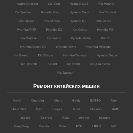
Hyundai Accent
Kia Soul
Hyundai IX35
Kia Picanto
Kia Spectra
Hyundai Getz
Hyundai Creta
Kia Carnival
Kia Optima
Kia Carens
Hyundai I30
Киа Венга
Hyundai IX55
Hyundai I20
Kia Opirus
Hyundai I40
Kia Mohave
Kia Seltos
Hyundai Matrix
Kia K5
Hyundai Starex H1
Hyundai Verna
HyundaI Palisade
Kia Quoris
Kia Stinger
Hyundai Genesis
Hyundai Staria
Kia Telluride
Kia K8
Kia K900
Хендай Кусто
Kia Tasman
Ремонт китайских машин
Haval
Changan
Chery
Geely
EXEED
Tank
Great Wall
GAC
Belgee
Tenet
Москвич
BAIC
Jaecoo
Вортекс
Kaiyi
Hongqi
Bestune
DongFeng
Omoda
Xcite
BYD
LIFAN
JAC