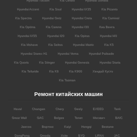
Hyundai Tucson
Kia Cerato
Hyundai Sonata
Hyundai Accent
Kia Soul
Hyundai IX35
Kia Picanto
Kia Spectra
Hyundai Getz
Hyundai Creta
Kia Carnival
Kia Optima
Kia Carens
Hyundai I30
Киа Венга
Hyundai IX55
Hyundai I20
Kia Opirus
Hyundai I40
Kia Mohave
Kia Seltos
Hyundai Matrix
Kia K5
Hyundai Starex H1
Hyundai Verna
HyundaI Palisade
Kia Quoris
Kia Stinger
Hyundai Genesis
Hyundai Staria
Kia Telluride
Kia K8
Kia K900
Хендай Кусто
Kia Tasman
Ремонт китайских машин
Haval
Changan
Chery
Geely
EXEED
Tank
Great Wall
GAC
Belgee
Tenet
Москвич
BAIC
Jaecoo
Вортекс
Kaiyi
Hongqi
Bestune
DongFeng
Omoda
Xcite
BYD
LIFAN
JAC