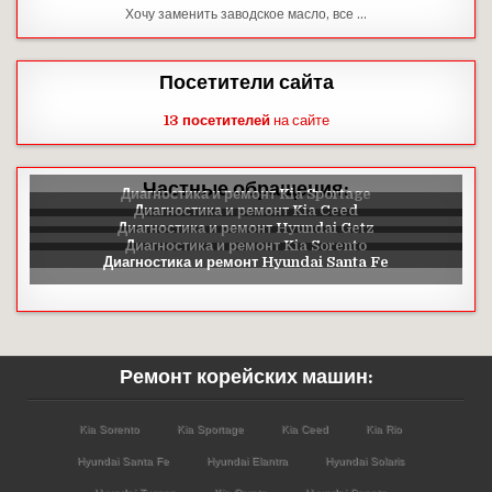
Хочу заменить заводское масло, все …
Посетители сайта
13 посетителей
на сайте
Частные обращения:
Ремонт корейских машин:
Kia Sorento
Kia Sportage
Kia Ceed
Kia Rio
Hyundai Santa Fe
Hyundai Elantra
Hyundai Solaris