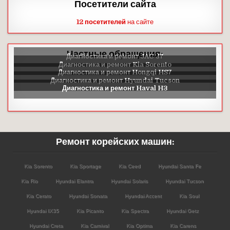
Посетители сайта
12 посетителей
на сайте
Частные обращения:
Ремонт корейских машин:
Kia Sorento
Kia Sportage
Kia Ceed
Hyundai Santa Fe
Kia Rio
Hyundai Elantra
Hyundai Solaris
Hyundai Tucson
Kia Cerato
Hyundai Sonata
Hyundai Accent
Kia Soul
Hyundai IX35
Kia Picanto
Kia Spectra
Hyundai Getz
Hyundai Creta
Kia Carnival
Kia Optima
Kia Carens