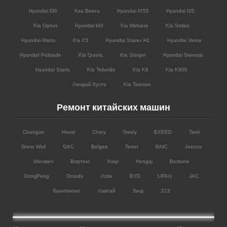
Hyundai I30
Киа Венга
Hyundai IX55
Hyundai I20
Kia Opirus
Hyundai I40
Kia Mohave
Kia Seltos
Hyundai Matrix
Kia K5
Hyundai Starex H1
Hyundai Verna
HyundaI Palisade
Kia Quoris
Kia Stinger
Hyundai Genesis
Hyundai Staria
Kia Telluride
Kia K8
Kia K900
Хендай Кусто
Kia Tasman
Ремонт китайских машин
Changan
Haval
Chery
Geely
EXEED
Tank
Great Wall
GAC
Belgee
Tenet
BAIC
Jaecoo
Москвич
Вортекс
Kaiyi
Hongqi
Bestune
DongFeng
Omoda
Xcite
BYD
LIFAN
JAC
Бриллианс
Хавтай
Зикр
212