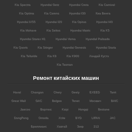
Kia Spectra
Hyundai Getz
Hyundai Creta
Kia Carnival
Kia Optima
Kia Carens
Hyundai I30
Киа Венга
Hyundai IX55
Hyundai I20
Kia Opirus
Hyundai I40
Kia Mohave
Kia Seltos
Hyundai Matrix
Kia K5
Hyundai Starex H1
Hyundai Verna
HyundaI Palisade
Kia Quoris
Kia Stinger
Hyundai Genesis
Hyundai Staria
Kia Telluride
Kia K8
Kia K900
Хендай Кусто
Kia Tasman
Ремонт китайских машин
Haval
Changan
Chery
Geely
EXEED
Tank
Great Wall
GAC
Belgee
Tenet
Москвич
BAIC
Jaecoo
Вортекс
Kaiyi
Hongqi
Bestune
DongFeng
Omoda
Xcite
BYD
LIFAN
JAC
Бриллианс
Хавтай
Зикр
212