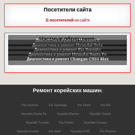
Посетители сайта
11 посетителей
на сайте
Частные обращения:
Ремонт корейских машин:
Kia Sorento
Kia Sportage
Kia Ceed
Kia Rio
Hyundai Santa Fe
Hyundai Elantra
Hyundai Solaris
Hyundai Tucson
Kia Cerato
Hyundai Sonata
Hyundai Accent
Kia Soul
Hyundai IX35
Kia Picanto