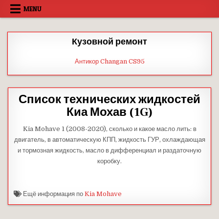
Skip
MENU
to
content
Кузовной ремонт
Антикор Changan CS95
Список технических жидкостей
Киа Мохав (1G)
Kia Mohave 1 (2008-2020), сколько и какое масло лить: в
двигатель, в автоматическую КПП, жидкость ГУР, охлаждающая
и тормозная жидкость, масло в дифференциал и раздаточную
коробку.
Ещё информация по
Kia Mohave