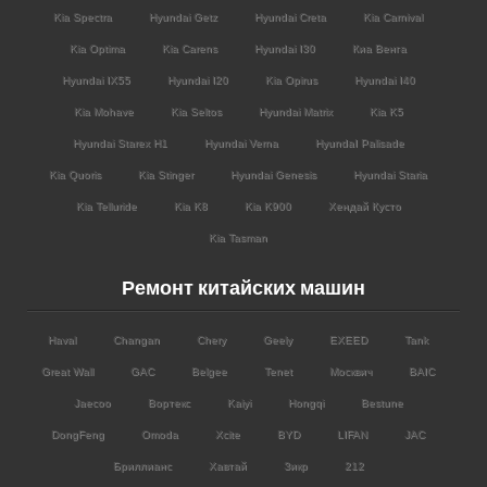
Kia Spectra
Hyundai Getz
Hyundai Creta
Kia Carnival
Kia Optima
Kia Carens
Hyundai I30
Киа Венга
Hyundai IX55
Hyundai I20
Kia Opirus
Hyundai I40
Kia Mohave
Kia Seltos
Hyundai Matrix
Kia K5
Hyundai Starex H1
Hyundai Verna
HyundaI Palisade
Kia Quoris
Kia Stinger
Hyundai Genesis
Hyundai Staria
Kia Telluride
Kia K8
Kia K900
Хендай Кусто
Kia Tasman
Ремонт китайских машин
Haval
Changan
Chery
Geely
EXEED
Tank
Great Wall
GAC
Belgee
Tenet
Москвич
BAIC
Jaecoo
Вортекс
Kaiyi
Hongqi
Bestune
DongFeng
Omoda
Xcite
BYD
LIFAN
JAC
Бриллианс
Хавтай
Зикр
212