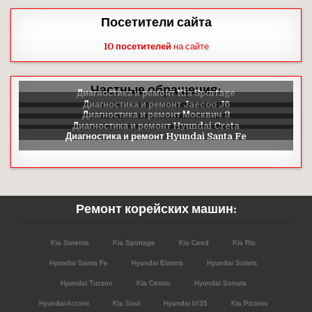
Посетители сайта
10 посетителей
на сайте
Частные обращения:
Ремонт корейских машин:
Kia Sorento
Kia Sportage
Kia Ceed
Kia Rio
Hyundai Santa Fe
Hyundai Elantra
Hyundai Solaris
Hyundai Tucson
Kia Cerato
Hyundai Sonata
Hyundai Accent
Kia Soul
Hyundai IX35
Kia Picanto