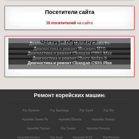
Посетители сайта
18 посетителей
на сайте
Частные обращения:
Ремонт корейских машин:
Kia Sorento
Kia Sportage
Kia Ceed
Kia Rio
Hyundai Santa Fe
Hyundai Elantra
Hyundai Solaris
Hyundai Tucson
Kia Cerato
Hyundai Sonata
Hyundai Accent
Kia Soul
Hyundai IX35
Kia Picanto