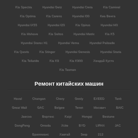
Kia Spectra
Hyundai Getz
Hyundai Creta
Kia Carnival
Kia Optima
Kia Carens
Hyundai I30
Киа Венга
Hyundai IX55
Hyundai I20
Kia Opirus
Hyundai I40
Kia Mohave
Kia Seltos
Hyundai Matrix
Kia K5
Hyundai Starex H1
Hyundai Verna
HyundaI Palisade
Kia Quoris
Kia Stinger
Hyundai Genesis
Hyundai Staria
Kia Telluride
Kia K8
Kia K900
Хендай Кусто
Kia Tasman
Ремонт китайских машин
Haval
Changan
Chery
Geely
EXEED
Tank
Great Wall
GAC
Belgee
Tenet
Москвич
BAIC
Jaecoo
Вортекс
Kaiyi
Hongqi
Bestune
DongFeng
Omoda
Xcite
BYD
LIFAN
JAC
Бриллианс
Хавтай
Зикр
212