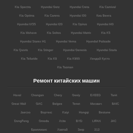
Kia Spectra
Hyundai Getz
Hyundai Creta
Kia Carnival
Kia Optima
Kia Carens
Hyundai I30
Киа Венга
Hyundai IX55
Hyundai I20
Kia Opirus
Hyundai I40
Kia Mohave
Kia Seltos
Hyundai Matrix
Kia K5
Hyundai Starex H1
Hyundai Verna
HyundaI Palisade
Kia Quoris
Kia Stinger
Hyundai Genesis
Hyundai Staria
Kia Telluride
Kia K8
Kia K900
Хендай Кусто
Kia Tasman
Ремонт китайских машин
Haval
Changan
Chery
Geely
EXEED
Tank
Great Wall
GAC
Belgee
Tenet
Москвич
BAIC
Jaecoo
Вортекс
Kaiyi
Hongqi
Bestune
DongFeng
Omoda
Xcite
BYD
LIFAN
JAC
Бриллианс
Хавтай
Зикр
212