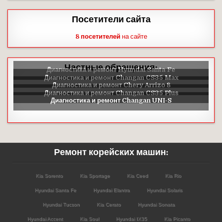
Посетители сайта
8 посетителей
на сайте
Частные обращения:
Ремонт корейских машин:
Kia Sorento
Kia Sportage
Kia Ceed
Kia Rio
Hyundai Santa Fe
Hyundai Elantra
Hyundai Solaris
Hyundai Tucson
Kia Cerato
Hyundai Sonata
Hyundai Accent
Kia Soul
Hyundai IX35
Kia Picanto