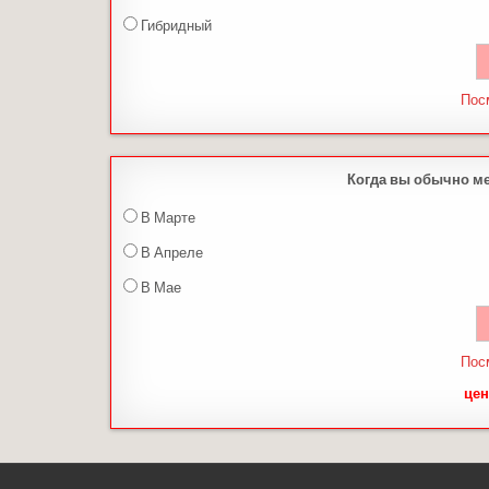
Гибридный
Пос
Когда вы обычно м
В Марте
В Апреле
В Мае
Пос
цен