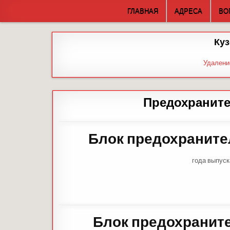
Skip
ГЛАВНАЯ
АДРЕСА
ВО
to
content
Куз
Удалени
Предохранител
Блок предохраните
года выпуск
Блок предохранит