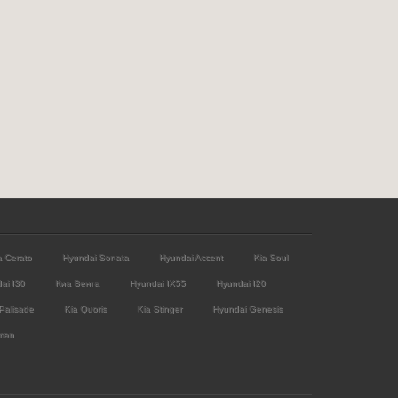
a Cerato
Hyundai Sonata
Hyundai Accent
Kia Soul
ai I30
Киа Венга
Hyundai IX55
Hyundai I20
Palisade
Kia Quoris
Kia Stinger
Hyundai Genesis
man