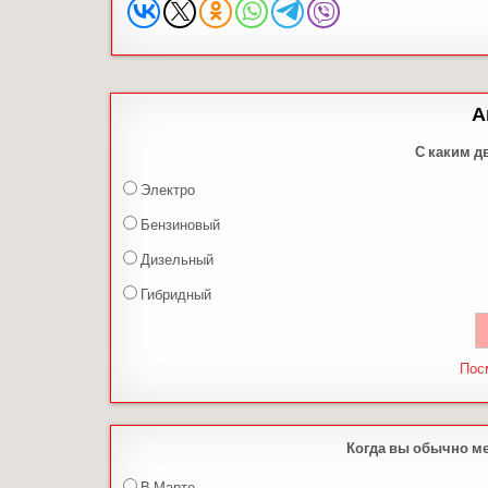
А
С каким д
Электро
Бензиновый
Дизельный
Гибридный
Пос
Когда вы обычно м
В Марте