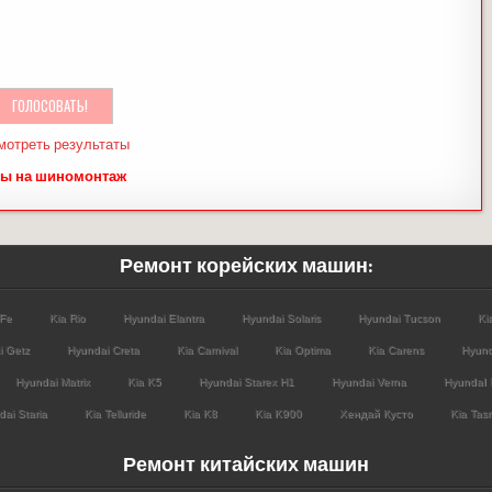
мотреть результаты
ы на шиномонтаж
Ремонт корейских машин:
 Fe
Kia Rio
Hyundai Elantra
Hyundai Solaris
Hyundai Tucson
Ki
i Getz
Hyundai Creta
Kia Carnival
Kia Optima
Kia Carens
Hyund
Hyundai Matrix
Kia K5
Hyundai Starex H1
Hyundai Verna
HyundaI 
ai Staria
Kia Telluride
Kia K8
Kia K900
Хендай Кусто
Kia Tas
Ремонт китайских машин