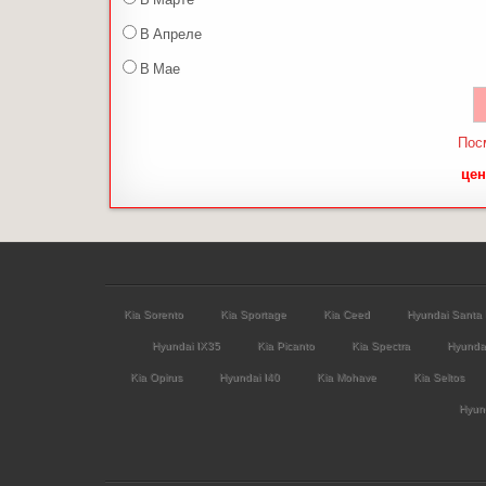
В Апреле
В Мае
Пос
цен
Kia Sorento
Kia Sportage
Kia Ceed
Hyundai Santa
Hyundai IX35
Kia Picanto
Kia Spectra
Hyunda
Kia Opirus
Hyundai I40
Kia Mohave
Kia Seltos
Hyund