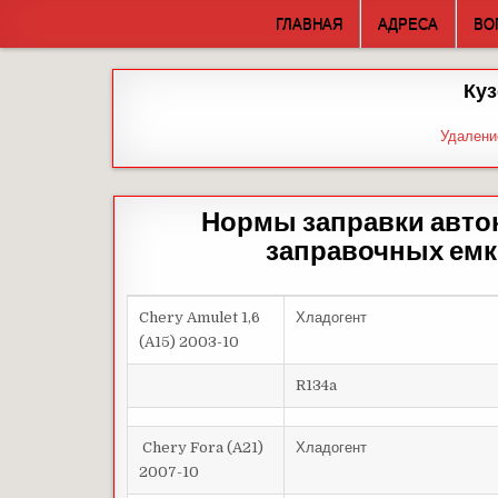
Skip
ГЛАВНАЯ
АДРЕСА
ВО
to
content
Куз
Удалени
Нормы заправки авто
заправочных емко
Chery Amulet 1,6
Хладогент
(A15) 2003-10
R134a
Chery Fora (A21)
Хладогент
2007-10