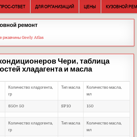
ПРОС-ОТВЕТ
ДЛЯ ОРГАНИЗАЦИЙ
ЦЕНЫ
КУЗОВНОЙ РЕ
овной ремонт
е ржавчины Geely Atlas
кондиционеров Чери, таблица
стей хладагента и масла
Количество хладогента,
Тип масла
Количество масла,
гр
мл
850± 50
SP10
150
Количество хладогента,
Тип масла
Количество масла,
гр
мл