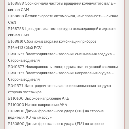
B168588 Сбой сигнала частоты вращения коленчатого вала –
сигнал CAN
B168688 Датчик скорости автомобиля, неисправность – сигнал
CAN
B168788 Цепь датчика температуры охлаждающей жидкости –
сигнал CAN
B168816 Сбой ионизатора на комбинации приборов
B16A413 Сбой ECV
B240677 Электродвигатель заслонки смешивания воздуха –
Сторона водителя
B240877 Неисправность электродвигателя впускной заслонки
B240977 Электродвигатель заслонки направления обдува –
Сторона водителя
B241577 Электродвигатель заслонки смешивания воздуха –
сторона пассажира
B110100 Высокое напряжение АКБ
B110200 Низкое напряжение АКБ
B132600 Датчик фронтального удара (FIS) на стороне
водителя, КЗ на «массу»
B132800 Датчик фронтального удара (FIS) на стороне