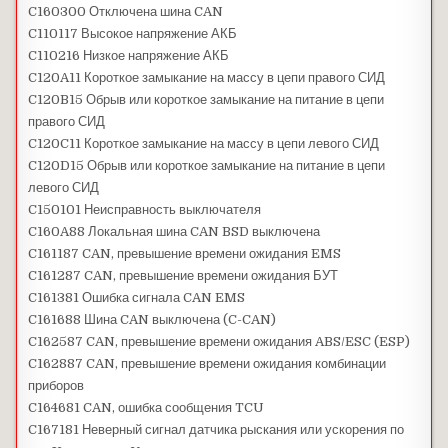
C160300 Отключена шина CAN
C110117 Высокое напряжение АКБ
C110216 Низкое напряжение АКБ
C120A11 Короткое замыкание на массу в цепи правого СИД
C120B15 Обрыв или короткое замыкание на питание в цепи
правого СИД
C120C11 Короткое замыкание на массу в цепи левого СИД
C120D15 Обрыв или короткое замыкание на питание в цепи
левого СИД
C150101 Неисправность выключателя
C160A88 Локальная шина CAN BSD выключена
C161187 CAN, превышение времени ожидания EMS
C161287 CAN, превышение времени ожидания БУТ
C161381 Ошибка сигнала CAN EMS
C161688 Шина CAN выключена (C-CAN)
C162587 CAN, превышение времени ожидания ABS/ESC (ESP)
C162887 CAN, превышение времени ожидания комбинации
приборов
C164681 CAN, ошибка сообщения TCU
C167181 Неверный сигнал датчика рыскания или ускорения по