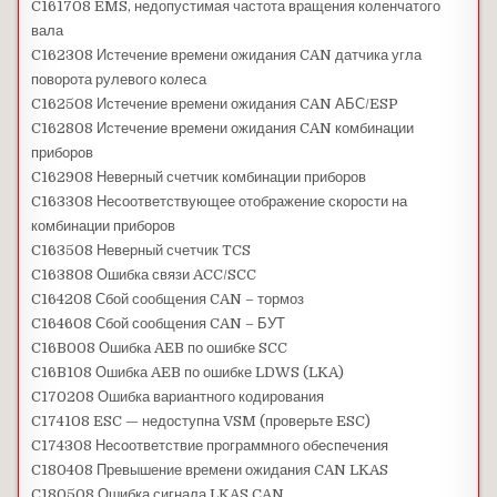
C161708 EMS, недопустимая частота вращения коленчатого
вала
C162308 Истечение времени ожидания CAN датчика угла
поворота рулевого колеса
C162508 Истечение времени ожидания CAN АБС/ESP
C162808 Истечение времени ожидания CAN комбинации
приборов
C162908 Неверный счетчик комбинации приборов
C163308 Несоответствующее отображение скорости на
комбинации приборов
C163508 Неверный счетчик TCS
C163808 Ошибка связи ACC/SCC
C164208 Сбой сообщения CAN – тормоз
C164608 Сбой сообщения CAN – БУТ
C16B008 Ошибка AEB по ошибке SCC
C16B108 Ошибка AEB по ошибке LDWS (LKA)
C170208 Ошибка вариантного кодирования
C174108 ESC — недоступна VSM (проверьте ESC)
C174308 Несоответствие программного обеспечения
C180408 Превышение времени ожидания CAN LKAS
C180508 Ошибка сигнала LKAS CAN