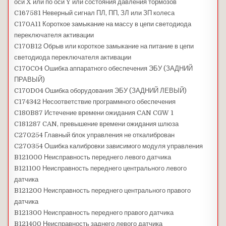
оси X или по оси Y или состояния давления тормозов
C167581 Неверный сигнал ПЛ, ПП, ЗЛ или ЗП колеса
C170A11 Короткое замыкание на массу в цепи светодиода
переключателя активации
C170B12 Обрыв или короткое замыкание на питание в цепи
светодиода переключателя активации
C170C04 Ошибка аппаратного обеспечения ЭБУ (ЗАДНИЙ
ПРАВЫЙ)
C170D04 Ошибка оборудования ЭБУ (ЗАДНИЙ ЛЕВЫЙ)
C174342 Несоответствие программного обеспечения
C180B87 Истечение времени ожидания CAN CGW 1
C181287 CAN, превышение времени ожидания шлюза
C270254 Главный блок управления не откалиброван
C270354 Ошибка калибровки зависимого модуля управления
B121000 Неисправность переднего левого датчика
B121100 Неисправность переднего центрального левого
датчика
B121200 Неисправность переднего центрального правого
датчика
B121300 Неисправность переднего правого датчика
B121400 Неисправность заднего левого датчика