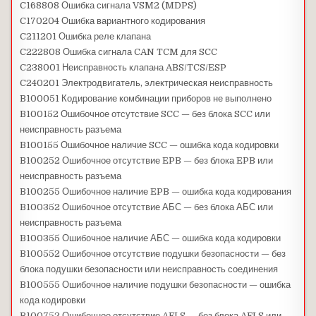
C168808 Ошибка сигнала VSM2 (MDPS)
C170204 Ошибка вариантного кодирования
C211201 Ошибка реле клапана
C222808 Ошибка сигнала CAN TCM для SCC
C238001 Неисправность клапана ABS/TCS/ESP
C240201 Электродвигатель, электрическая неисправность
B100051 Кодирование комбинации приборов не выполнено
B100152 Ошибочное отсутствие SCC — без блока SCC или
неисправность разъема
B100155 Ошибочное наличие SCC — ошибка кода кодировки
B100252 Ошибочное отсутствие EPB — без блока EPB или
неисправность разъема
B100255 Ошибочное наличие EPB — ошибка кода кодирования
B100352 Ошибочное отсутствие АБС — без блока АБС или
неисправность разъема
B100355 Ошибочное наличие АБС — ошибка кода кодировки
B100552 Ошибочное отсутствие подушки безопасности — без
блока подушки безопасности или неисправность соединения
B100555 Ошибочное наличие подушки безопасности — ошибка
кода кодировки
B100752 Ошибочное отсутствие AFLS — без блока AFLS или