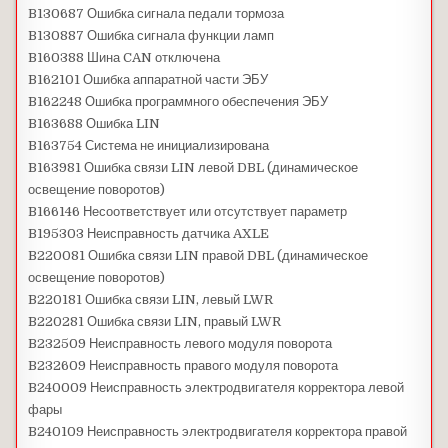
B130687 Ошибка сигнала педали тормоза
B130887 Ошибка сигнала функции ламп
B160388 Шина CAN отключена
B162101 Ошибка аппаратной части ЭБУ
B162248 Ошибка программного обеспечения ЭБУ
B163688 Ошибка LIN
B163754 Система не инициализирована
B163981 Ошибка связи LIN левой DBL (динамическое
освещение поворотов)
B166146 Несоответствует или отсутствует параметр
B195303 Неисправность датчика AXLE
B220081 Ошибка связи LIN правой DBL (динамическое
освещение поворотов)
B220181 Ошибка связи LIN, левый LWR
B220281 Ошибка связи LIN, правый LWR
B232509 Неисправность левого модуля поворота
B232609 Неисправность правого модуля поворота
B240009 Неисправность электродвигателя корректора левой
фары
B240109 Неисправность электродвигателя корректора правой