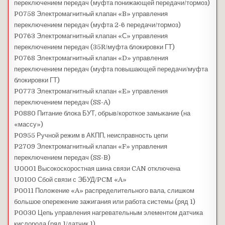
переключением передач (муфта понижающей передачи/тормоз)
P0758 Электромагнитный клапан «B» управления
переключением передач (муфта 2-6 передачи/тормоз)
P0763 Электромагнитный клапан «С» управления
переключением передач (35R/муфта блокировки ГТ)
P0768 Электромагнитный клапан «D» управления
переключением передач (муфта повышающей передачи/муфта
блокировки ГТ)
P0773 Электромагнитный клапан «E» управления
переключением передач (SS-A)
P0880 Питание блока БУТ, обрыв/короткое замыкание (на
«массу»)
P0955 Ручной режим в АКПП, неисправность цепи
P2709 Электромагнитный клапан «F» управления
переключением передач (SS-B)
U0001 Высокоскоростная шина связи CAN отключена
U0100 Сбой связи с ЭБУД/PCM «A»
P0011 Положение «A» распределительного вала, слишком
большое опережение зажигания или работа системы (ряд 1)
P0030 Цепь управления нагревательным элементом датчика
кислорода (ряд 1/датчик 1)