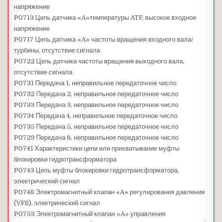
напряжение
P0713 Цепь датчика «A»температуры ATF, высокое входное
напряжение
P0717 Цепь датчика «A» частоты вращения входного вала/
турбины, отсутствие сигнала
P0722 Цепь датчика частоты вращения выходного вала,
отсутствие сигнала
P0731 Передача 1, неправильное передаточное число
P0732 Передача 2, неправильное передаточное число
P0733 Передача 3, неправильное передаточное число
P0734 Передача 4, неправильное передаточное число
P0735 Передача 5, неправильное передаточное число
P0729 Передача 6, неправильное передаточное число
P0741 Характеристики цепи или прихватывание муфты
блокировки гидротрансформатора
P0743 Цепь муфты блокировки гидротрансформатора,
электрический сигнал
P0748 Электромагнитный клапан «A» регулирования давления
(VFS), электрический сигнал
P0753 Электромагнитный клапан «A» управления