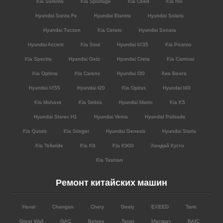
Kia Sorento
Kia Sportage
Kia Ceed
Kia Rio
Hyundai Santa Fe
Hyundai Elantra
Hyundai Solaris
Hyundai Tucson
Kia Cerato
Hyundai Sonata
Hyundai Accent
Kia Soul
Hyundai IX35
Kia Picanto
Kia Spectra
Hyundai Getz
Hyundai Creta
Kia Carnival
Kia Optima
Kia Carens
Hyundai I30
Киа Венга
Hyundai IX55
Hyundai I20
Kia Opirus
Hyundai I40
Kia Mohave
Kia Seltos
Hyundai Matrix
Kia K5
Hyundai Starex H1
Hyundai Verna
HyundaI Palisade
Kia Quoris
Kia Stinger
Hyundai Genesis
Hyundai Staria
Kia Telluride
Kia K8
Kia K900
Хендай Кусто
Kia Tasman
Ремонт китайских машин
Haval
Changan
Chery
Geely
EXEED
Tank
Great Wall
GAC
Belgee
Tenet
Москвич
BAIC