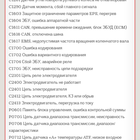
C1290 Датчик момента, сбой главного сигнала
C1603 Защитное ограничение параметров EPS, перегрев
C1604 ЭБУ, ошибка аппаратной части
C1611 CAN, превышение времени ожидания, блок ЭБУД (ECM)
C1616 CAN, отключена шина
C1617 EMS, недопустимая частота вращения коленчатого вала
C1700 Ошибка кодирования
C1702 Ошибка вариантного кодирования
C1704 Сбой ЭБУ, аварийное реле
C1705 ЭБУ, неисправность цепи подзарядки
C2101 Цепь реле электродвигателя
C2400 Электродвигатель не работает
C2401 Цепь электродвигателя
C2412 Цепь электродвигателя, КЗ или обрыв
C2413 Электродвигатель, перегрузка по току
P0601 Память блока управления, ошибка контрольной суммы
P0705 Цепь датчика диапазона трансмиссии, неисправность
P0706 Цепь датчика диапазона трансмиссии, диапазон/
характеристики
P0712 Цепь датчика «A» температуры ATF, низкое входное