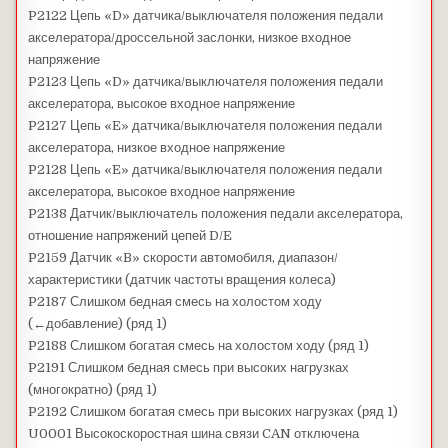
P2122 Цепь «D» датчика/выключателя положения педали
акселератора/дроссельной заслонки, низкое входное
напряжение
P2123 Цепь «D» датчика/выключателя положения педали
акселератора, высокое входное напряжение
P2127 Цепь «E» датчика/выключателя положения педали
акселератора, низкое входное напряжение
P2128 Цепь «E» датчика/выключателя положения педали
акселератора, высокое входное напряжение
P2138 Датчик/выключатель положения педали акселератора,
отношение напряжений цепей D/E
P2159 Датчик «B» скорости автомобиля, диапазон/
характеристики (датчик частоты вращения колеса)
P2187 Слишком бедная смесь на холостом ходу
(←добавление) (ряд 1)
P2188 Слишком богатая смесь на холостом ходу (ряд 1)
P2191 Слишком бедная смесь при высоких нагрузках
(многократно) (ряд 1)
P2192 Слишком богатая смесь при высоких нагрузках (ряд 1)
U0001 Высокоскоростная шина связи CAN отключена