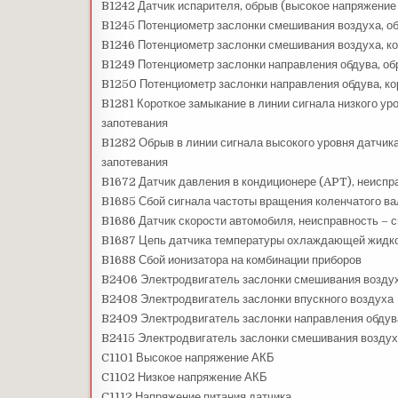
B1242 Датчик испарителя, обрыв (высокое напряжение
B1245 Потенциометр заслонки смешивания воздуха, об
B1246 Потенциометр заслонки смешивания воздуха, ко
B1249 Потенциометр заслонки направления обдува, об
B1250 Потенциометр заслонки направления обдува, ко
B1281 Короткое замыкание в линии сигнала низкого у
запотевания
B1282 Обрыв в линии сигнала высокого уровня датчи
запотевания
B1672 Датчик давления в кондиционере (APT), неиспр
B1685 Сбой сигнала частоты вращения коленчатого ва
B1686 Датчик скорости автомобиля, неисправность – 
B1687 Цепь датчика температуры охлаждающей жидк
B1688 Сбой ионизатора на комбинации приборов
B2406 Электродвигатель заслонки смешивания воздух
B2408 Электродвигатель заслонки впускного воздуха
B2409 Электродвигатель заслонки направления обдув
B2415 Электродвигатель заслонки смешивания воздух
C1101 Высокое напряжение АКБ
C1102 Низкое напряжение АКБ
C1112 Напряжение питания датчика