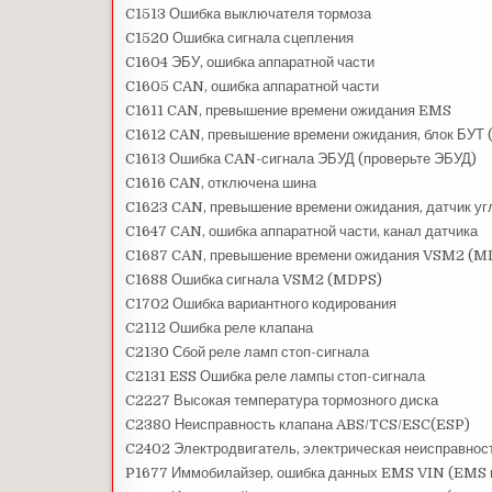
C1513 Ошибка выключателя тормоза
C1520 Ошибка сигнала сцепления
C1604 ЭБУ, ошибка аппаратной части
C1605 CAN, ошибка аппаратной части
C1611 CAN, превышение времени ожидания EMS
C1612 CAN, превышение времени ожидания, блок БУТ
C1613 Ошибка CAN-сигнала ЭБУД (проверьте ЭБУД)
C1616 CAN, отключена шина
C1623 CAN, превышение времени ожидания, датчик угл
C1647 CAN, ошибка аппаратной части, канал датчика
C1687 CAN, превышение времени ожидания VSM2 (M
C1688 Ошибка сигнала VSM2 (MDPS)
C1702 Ошибка вариантного кодирования
C2112 Ошибка реле клапана
C2130 Сбой реле ламп стоп-сигнала
C2131 ESS Ошибка реле лампы стоп-сигнала
C2227 Высокая температура тормозного диска
C2380 Неисправность клапана ABS/TCS/ESC(ESP)
C2402 Электродвигатель, электрическая неисправнос
P1677 Иммобилайзер, ошибка данных EMS VIN (EMS и