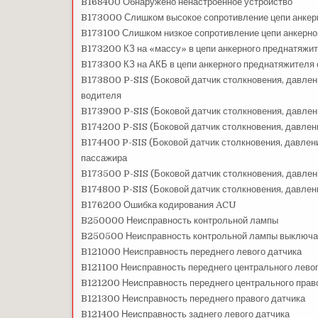
B168400 Обнаружено ненастроенное устройство
B173000 Слишком высокое сопротивление цепи анкер
B173100 Слишком низкое сопротивление цепи анкерно
B173200 КЗ на «массу» в цепи анкерного преднатяжи
B173300 КЗ на АКБ в цепи анкерного преднатяжителя
B173800 P-SIS (Боковой датчик столкновения, давлен
водителя
B173900 P-SIS (Боковой датчик столкновения, давлен
B174200 P-SIS (Боковой датчик столкновения, давлен
B174400 P-SIS (Боковой датчик столкновения, давлен
пассажира
B173500 P-SIS (Боковой датчик столкновения, давлен
B174800 P-SIS (Боковой датчик столкновения, давлен
B176200 Ошибка кодирования ACU
B250000 Неисправность контрольной лампы
B250500 Неисправность контрольной лампы выключат
B121000 Неисправность переднего левого датчика
B121100 Неисправность переднего центрального левог
B121200 Неисправность переднего центрального прав
B121300 Неисправность переднего правого датчика
B121400 Неисправность заднего левого датчика