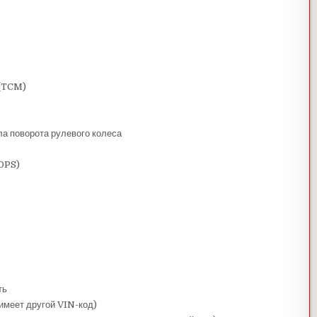
 (TCM)
а поворота рулевого колеса
DPS)
ть
меет другой VIN-код)