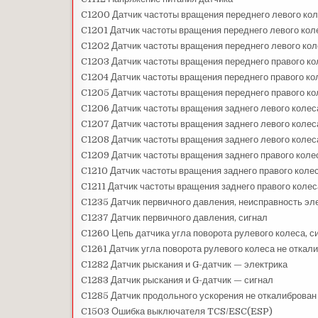
C1200 Датчик частоты вращения переднего левого кол
C1201 Датчик частоты вращения переднего левого кол
C1202 Датчик частоты вращения переднего левого коле
C1203 Датчик частоты вращения переднего правого ко
C1204 Датчик частоты вращения переднего правого ко
C1205 Датчик частоты вращения переднего правого кол
C1206 Датчик частоты вращения заднего левого колес
C1207 Датчик частоты вращения заднего левого колес
C1208 Датчик частоты вращения заднего левого колеса
C1209 Датчик частоты вращения заднего правого коле
C1210 Датчик частоты вращения заднего правого колес
C1211 Датчик частоты вращения заднего правого колес
C1235 Датчик первичного давления, неисправность эл
C1237 Датчик первичного давления, сигнал
C1260 Цепь датчика угла поворота рулевого колеса, с
C1261 Датчик угла поворота рулевого колеса не откал
C1282 Датчик рыскания и G-датчик — электрика
C1283 Датчик рыскания и G-датчик — сигнал
C1285 Датчик продольного ускорения не откалиброван
C1503 Ошибка выключателя TCS/ESC(ESP)