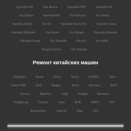
Hyundai I30
Киа Венга
Hyundai IX55
Hyundai I20
Kia Opirus
Hyundai I40
Kia Mohave
Kia Seltos
Hyundai Matrix
Kia K5
Hyundai Starex H1
Hyundai Verna
HyundaI Palisade
Kia Quoris
Kia Stinger
Hyundai Genesis
Hyundai Staria
Kia Telluride
Kia K8
Kia K900
Хендай Кусто
Kia Tasman
Ремонт китайских машин
Changan
Haval
Chery
Geely
EXEED
Tank
Great Wall
GAC
Belgee
Tenet
Москвич
BAIC
Jaecoo
Вортекс
Kaiyi
Hongqi
Bestune
DongFeng
Omoda
Xcite
BYD
LIFAN
JAC
Бриллианс
Хавтай
Зикр
212