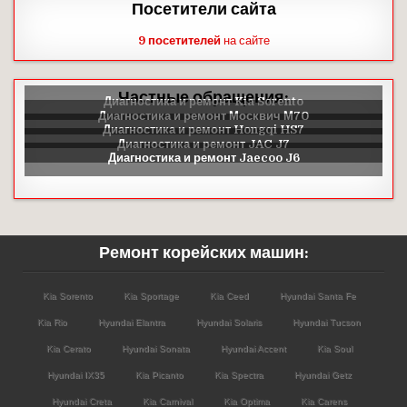
Посетители сайта
9 посетителей
на сайте
Частные обращения:
Ремонт корейских машин:
Kia Sorento
Kia Sportage
Kia Ceed
Hyundai Santa Fe
Kia Rio
Hyundai Elantra
Hyundai Solaris
Hyundai Tucson
Kia Cerato
Hyundai Sonata
Hyundai Accent
Kia Soul
Hyundai IX35
Kia Picanto
Kia Spectra
Hyundai Getz
Hyundai Creta
Kia Carnival
Kia Optima
Kia Carens